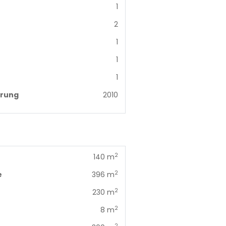
1
2
1
1
1
erung
2010
2
140 m
2
e
396 m
2
230 m
2
8 m
2