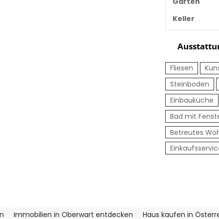
Garten
Keller
Ausstattu
Fliesen
Kun
Steinboden
Einbauküche
Bad mit Fenst
Betreutes Wo
Einkaufsservic
en
Immobilien in Oberwart entdecken
Haus kaufen in Österr