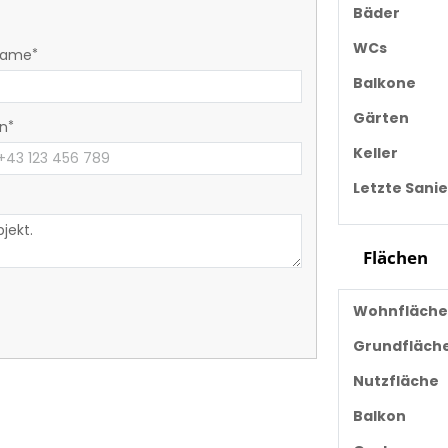
Bäder
WCs
name
Balkone
Gärten
on
Keller
Letzte Sani
Flächen
Wohnfläche
Grundfläch
Nutzfläche
Balkon