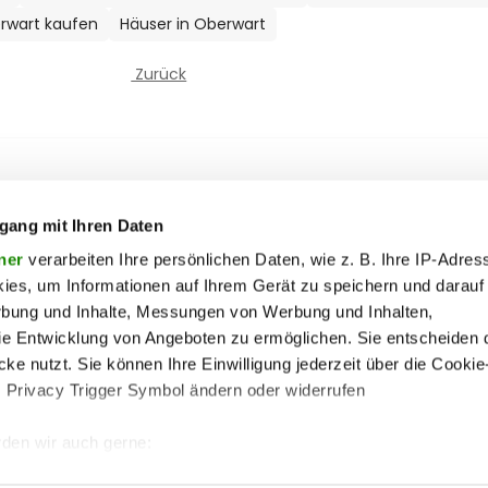
rwart kaufen
Häuser in Oberwart
Zurück
ooter Top Menu
 & motor
liebe
Soc
ty
politik
gang mit Ihren Daten
ik
reise
ner
verarbeiten Ihre persönlichen Daten, wie z. B. Ihre IP-Adress
ies, um Informationen auf Ihrem Gerät zu speichern und darauf
on
society
rbung und Inhalte, Messungen von Werbung und Inhalten,
ss
sport
e Entwicklung von Angeboten zu ermöglichen. Sie entscheiden 
ss
unterhaltung
ke nutzt. Sie können Ihre Einwilligung jederzeit über die Cookie
s Privacy Trigger Symbol ändern oder widerrufen
iere
wohnen
pen
vergleichen
den wir auch gerne:
 Ihre geografische Lage erfassen, welche bis auf einige Meter g