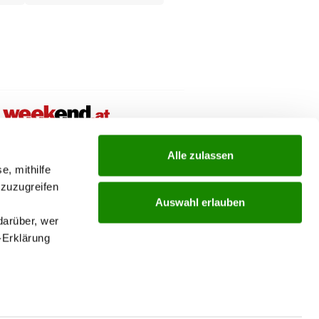
ial links menu
Alle zulassen
e, mithilfe
 zuzugreifen
Auswahl erlauben
darüber, wer
-Erklärung
enau sein