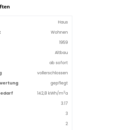
ften
Haus
t
Wohnen
1959
Altbau
ab sofort
g
vollerschlossen
wertung
gepflegt
2
edarf
142,8 kWh/m
a
3.17
3
2