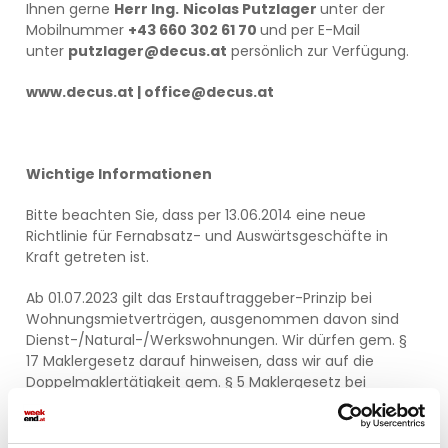
Ihnen gerne
Herr Ing.
Nicolas Putzlager
unter der
Mobilnummer
+43 660 302 61 70
und per E-Mail
unter
putzlager@decus.at
persönlich zur Verfügung.
www.decus.at | office@decus.at
Wichtige Informationen
Bitte beachten Sie, dass per 13.06.2014 eine neue
Richtlinie für Fernabsatz- und Auswärtsgeschäfte in
Kraft getreten ist.
Ab 01.07.2023 gilt das Erstauftraggeber-Prinzip bei
Wohnungsmietverträgen, ausgenommen davon sind
Dienst-/Natural-/Werkswohnungen. Wir dürfen gem. §
17 Maklergesetz darauf hinweisen, dass wir auf die
Doppelmaklertätigkeit gem. § 5 Maklergesetz bei
Wohnungsmietverträgen verzichten und nur noch
einseitig tätig sind (bei den restlichen Vermittlungsarten
nicht) und ein wirtschaftliches Naheverhältnis zu