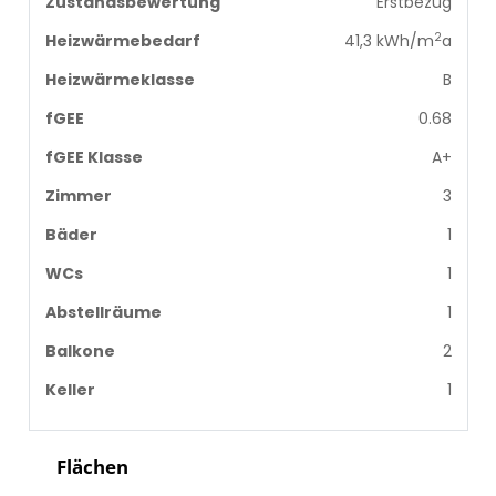
Zustandsbewertung
Erstbezug
2
Heizwärmebedarf
41,3 kWh/m
a
Heizwärmeklasse
B
fGEE
0.68
fGEE Klasse
A+
Zimmer
3
Bäder
1
WCs
1
Abstellräume
1
Balkone
2
Keller
1
Flächen