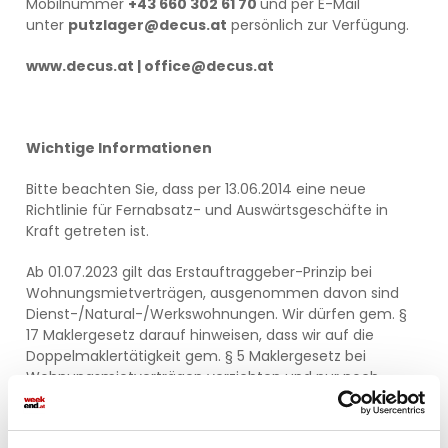
Mobilnummer
+43 660 302 61 70
und per E-Mail
unter
putzlager@decus.at
persönlich zur Verfügung.
www.decus.at | office@decus.at
Wichtige Informationen
Bitte beachten Sie, dass per 13.06.2014 eine neue
Richtlinie für Fernabsatz- und Auswärtsgeschäfte in
Kraft getreten ist.
Ab 01.07.2023 gilt das Erstauftraggeber-Prinzip bei
Wohnungsmietverträgen, ausgenommen davon sind
Dienst-/Natural-/Werkswohnungen. Wir dürfen gem. §
17 Maklergesetz darauf hinweisen, dass wir auf die
Doppelmaklertätigkeit gem. § 5 Maklergesetz bei
Wohnungsmietverträgen verzichten und nur noch
einseitig tätig sind (bei den restlichen Vermittlungsarten
nicht) und ein wirtschaftliches Naheverhältnis zu
unseren Auftraggebern besteht.