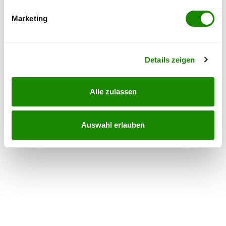
bestimmten Merkmalen (Fingerprinting) identifizieren
Pläne
Marketing
Erfahren Sie mehr darüber, wie Ihre persönlichen Daten
verarbeitet werden, und legen Sie Ihre Präferenzen im
Abschnitt Einzelheiten
fest.
Details zeigen
Alle zulassen
Auswahl erlauben