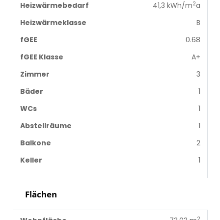
2
Heizwärmebedarf
41,3 kWh/m
a
Heizwärmeklasse
B
fGEE
0.68
fGEE Klasse
A+
Zimmer
3
Bäder
1
WCs
1
Abstellräume
1
Balkone
2
Keller
1
Flächen
2