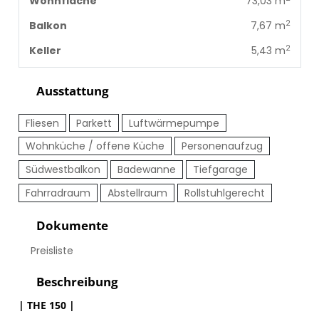
Wohnfläche
73,03 m
2
Balkon
7,67 m
2
Keller
5,43 m
Ausstattung
Fliesen
Parkett
Luftwärmepumpe
Wohnküche / offene Küche
Personenaufzug
Südwestbalkon
Badewanne
Tiefgarage
Fahrradraum
Abstellraum
Rollstuhlgerecht
Dokumente
Preisliste
Beschreibung
| THE 150 |