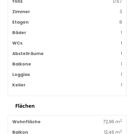
fGEE
0.67
Zimmer
3
Etagen
8
Bäder
1
WCs
1
Abstellräume
1
Balkone
1
Loggias
1
Keller
1
Flächen
2
Wohnfläche
72,96 m
2
Balkon
12,46 m