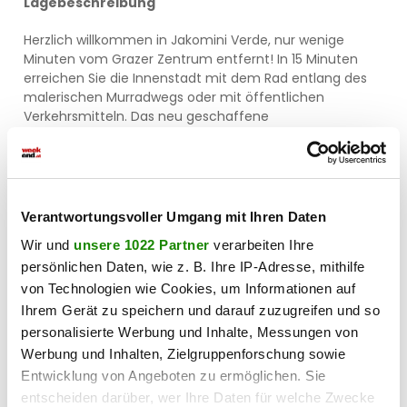
Lagebeschreibung
Herzlich willkommen in Jakomini Verde, nur wenige
Minuten vom Grazer Zentrum entfernt! In 15 Minuten
erreichen Sie die Innenstadt mit dem Rad entlang des
malerischen Murradwegs oder mit öffentlichen
Verkehrsmitteln. Das neu geschaffene
Naherholungsgebiet Mur liegt praktisch vor Ihrer Haustür
- nur 5 Minuten entfernt. Entspannen Sie am Flussufer,
flanieren Sie entlang der Wege oder betreiben Sie Sport
in dieser grünen Oase. Jakomini Verde bietet die
perfekte Mischung aus urbanem Leben und naturnaher
Verantwortungsvoller Umgang mit Ihren Daten
Erholung. Genießen Sie alle Vorteile der Stadt und
Wir und
unsere 1022 Partner
verarbeiten Ihre
wohnen Sie in ruhiger Grünlage. Hier ist Ihre Freizeit zu
persönlichen Daten, wie z. B. Ihre IP-Adresse, mithilfe
Hause!
von Technologien wie Cookies, um Informationen auf
Ihrem Gerät zu speichern und darauf zuzugreifen und so
In der Umgebung
personalisierte Werbung und Inhalte, Messungen von
Bus
Werbung und Inhalten, Zielgruppenforschung sowie
< 1km
Entwicklung von Angeboten zu ermöglichen. Sie
entscheiden darüber, wer Ihre Daten für welche Zwecke
Straßenbahn