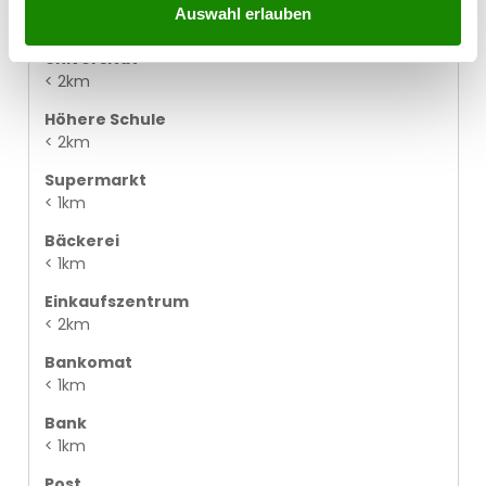
Auswahl erlauben
< 1km
Universität
< 2km
Höhere Schule
< 2km
Supermarkt
< 1km
Bäckerei
< 1km
Einkaufszentrum
< 2km
Bankomat
< 1km
Bank
< 1km
Post