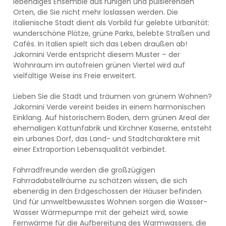
lebendiges Ensemble aus ruhigen und pulsierenden
Orten, die Sie nicht mehr loslassen werden. Die
italienische Stadt dient als Vorbild für gelebte Urbanität:
wunderschöne Plätze, grüne Parks, belebte Straßen und
Cafés. In Italien spielt sich das Leben draußen ab!
Jakomini Verde entspricht diesem Muster – der
Wohnraum im autofreien grünen Viertel wird auf
vielfältige Weise ins Freie erweitert.
Lieben Sie die Stadt und träumen von grünem Wohnen?
Jakomini Verde vereint beides in einem harmonischen
Einklang. Auf historischem Boden, dem grünen Areal der
ehemaligen Kattunfabrik und Kirchner Kaserne, entsteht
ein urbanes Dorf, das Land- und Stadtcharaktere mit
einer Extraportion Lebensqualität verbindet.
Fahrradfreunde werden die großzügigen
Fahrradabstellräume zu schätzen wissen, die sich
ebenerdig in den Erdgeschossen der Häuser befinden.
Und für umweltbewusstes Wohnen sorgen die Wasser-
Wasser Wärmepumpe mit der geheizt wird, sowie
Fernwärme für die Aufbereitung des Warmwassers, die