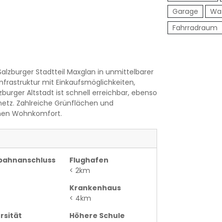
Garage
Wa
Fahrradraum
Salzburger Stadtteil Maxglan in unmittelbarer
nfrastruktur mit Einkaufsmöglichkeiten,
urger Altstadt ist schnell erreichbar, ebenso
etz. Zahlreiche Grünflächen und
chen Wohnkomfort.
bahnanschluss
Flughafen
< 2km
Krankenhaus
< 4km
rsität
Höhere Schule