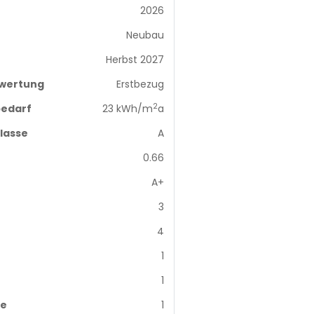
2026
Neubau
Herbst 2027
wertung
Erstbezug
2
edarf
23 kWh/m
a
lasse
A
0.66
A+
3
4
1
1
me
1