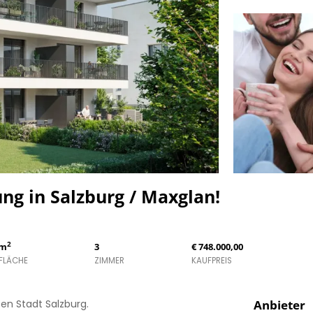
g in Salzburg / Maxglan!
2
 m
3
€ 748.000,00
FLÄCHE
ZIMMER
KAUFPREIS
en Stadt Salzburg.
Anbieter