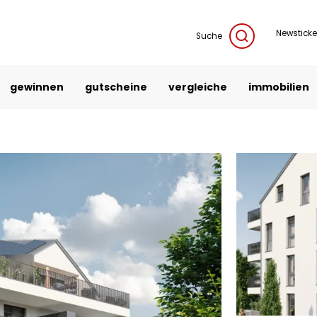
Newsticke
Suche
gewinnen
gutscheine
vergleiche
immobilien