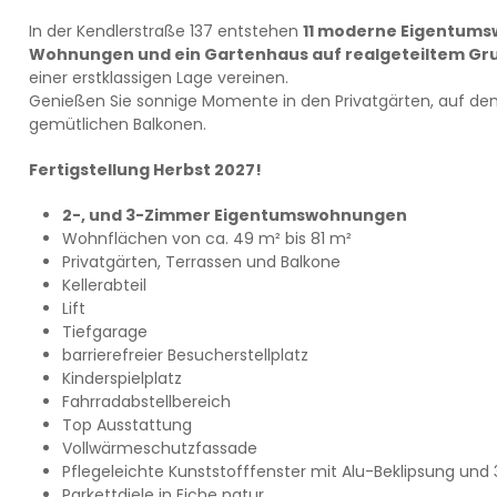
In der Kendlerstraße 137 entstehen
11 moderne Eigentums
Wohnungen und ein Gartenhaus auf realgeteiltem Gr
einer erstklassigen Lage vereinen.
Genießen Sie sonnige Momente in den Privatgärten, auf de
gemütlichen Balkonen.
Fertigstellung Herbst 2027!
2-, und 3-Zimmer Eigentumswohnungen
Wohnflächen von ca. 49 m² bis 81 m²
Privatgärten, Terrassen und Balkone
Kellerabteil
Lift
Tiefgarage
barrierefreier Besucherstellplatz
Kinderspielplatz
Fahrradabstellbereich
Top Ausstattung
Vollwärmeschutzfassade
Pflegeleichte Kunststofffenster mit Alu-Beklipsung u
Parkettdiele in Eiche natur