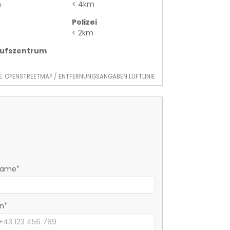
m
< 4km
Polizei
< 2km
aufszentrum
E: OPENSTREETMAP / ENTFERNUNGSANGABEN LUFTLINIE
name
on