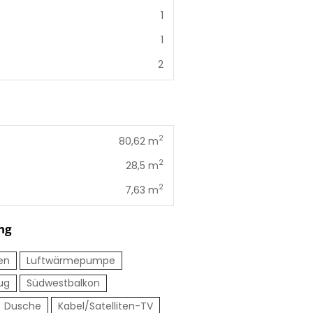
1
1
2
2
80,62 m
2
28,5 m
2
7,63 m
ng
sen
Luftwärmepumpe
ug
Südwestbalkon
Dusche
Kabel/Satelliten-TV