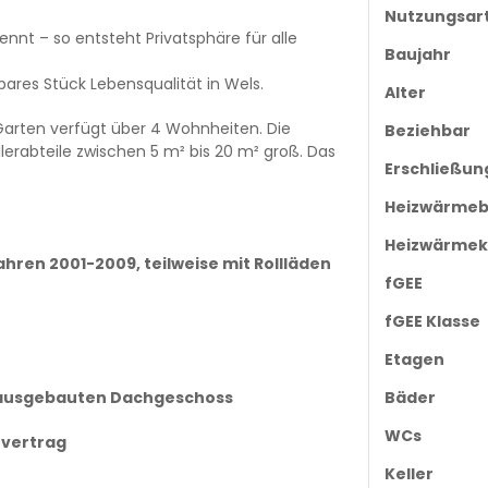
Nutzungsar
nnt – so entsteht Privatsphäre für alle
Baujahr
bares Stück Lebensqualität in Wels.
Alter
arten verfügt über 4 Wohnheiten. Die
Beziehbar
rabteile zwischen 5 m² bis 20 m² groß. Das
Erschließun
Heizwärmeb
Heizwärmek
hren 2001-2009, teilweise mit Rollläden
fGEE
fGEE Klasse
Etagen
t ausgebauten Dachgeschoss
Bäder
WCs
tvertrag
Keller