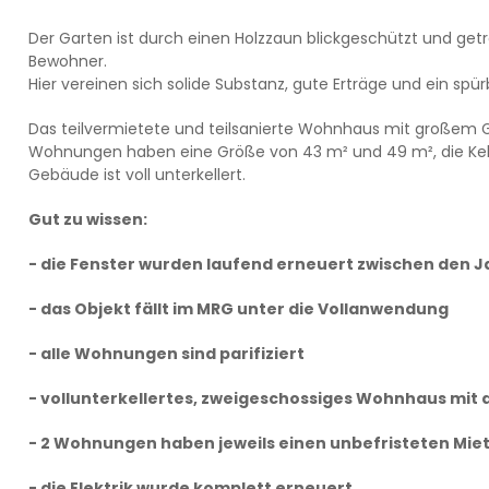
Der Garten ist durch einen Holzzaun blickgeschützt und getre
Bewohner.
Hier vereinen sich solide Substanz, gute Erträge und ein spür
Das teilvermietete und teilsanierte Wohnhaus mit großem G
Wohnungen haben eine Größe von 43 m² und 49 m², die Kelle
Gebäude ist voll unterkellert.
Gut zu wissen:
- die Fenster wurden laufend erneuert zwischen den Ja
- das Objekt fällt im MRG unter die Vollanwendung
- alle Wohnungen sind parifiziert
- vollunterkellertes, zweigeschossiges Wohnhaus mi
- 2 Wohnungen haben jeweils einen unbefristeten Mie
- die Elektrik wurde komplett erneuert