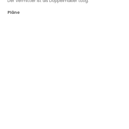
Der Vermittler ist als Doppelmakler tätig.
Pläne