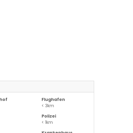
hof
Flughafen
< 3km
Polizei
< 1km
Krankenhaus