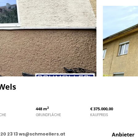
 Wels
2
448 m
€ 375.000,00
CHE
GRUNDFLÄCHE
KAUFPREIS
220 23 13 ws@schmoellers.at
Anbieter