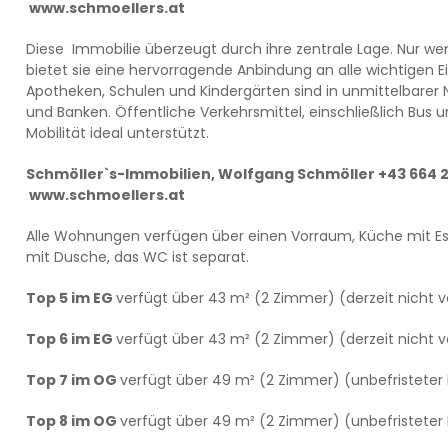
www.schmoellers.at
Diese Immobilie überzeugt durch ihre zentrale Lage. Nur w
bietet sie eine hervorragende Anbindung an alle wichtigen Ei
Apotheken, Schulen und Kindergärten sind in unmittelbarer
und Banken. Öffentliche Verkehrsmittel, einschließlich Bus u
Mobilität ideal unterstützt.
Schmöller`s-Immobilien, Wolfgang Schmöller +43 664 
www.schmoellers.at
Alle Wohnungen verfügen über einen Vorraum, Küche mit Es
mit Dusche, das WC ist separat.
Top 5 im EG
verfügt über 43 m² (2 Zimmer) (derzeit nicht 
Top 6 im EG
verfügt über 43 m² (2 Zimmer) (derzeit nicht 
Top 7 im OG
verfügt über 49 m² (2 Zimmer) (unbefristeter 
Top 8 im OG
verfügt über 49 m² (2 Zimmer) (unbefristeter 