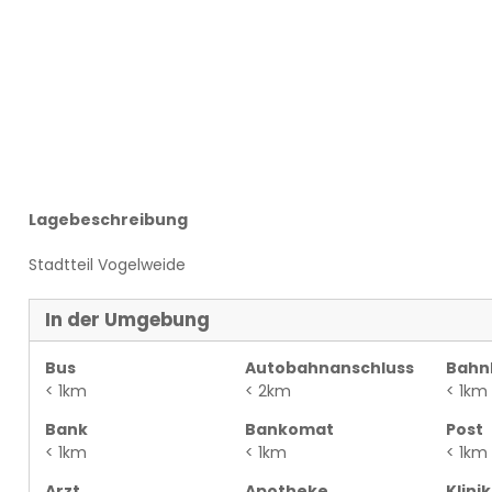
Lagebeschreibung
Stadtteil Vogelweide
In der Umgebung
Bus
Autobahnanschluss
Bahn
< 1km
< 2km
< 1km
Bank
Bankomat
Post
< 1km
< 1km
< 1km
Arzt
Apotheke
Klinik