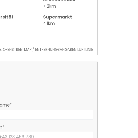
< 2km
rsität
Supermarkt
< 1km
E: OPENSTREETMAP / ENTFERNUNGSANGABEN LUFTLINIE
name
on