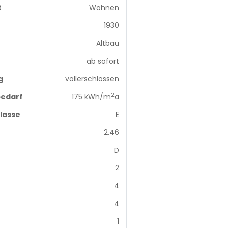
t
Wohnen
1930
Altbau
ab sofort
g
vollerschlossen
2
edarf
175 kWh/m
a
lasse
E
2.46
D
2
4
4
1