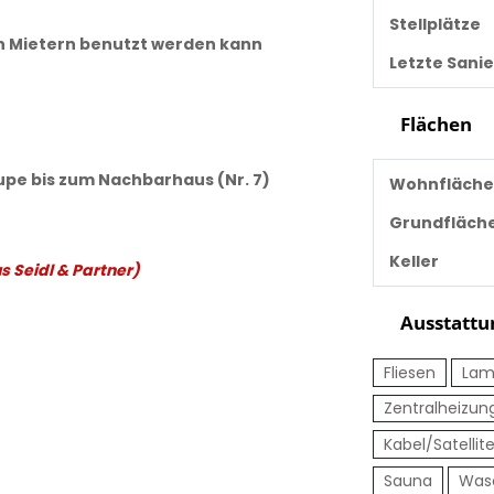
Stellplätze
len Mietern benutzt werden kann
Letzte Sani
Flächen
upe bis zum Nachbarhaus (Nr. 7)
Wohnfläche
Grundfläch
Keller
s Seidl & Partner)
Ausstattu
Fliesen
Lam
Zentralheizun
Kabel/Satellit
Sauna
Was