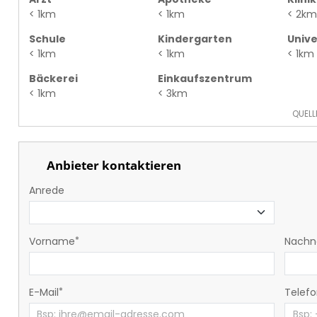
< 1km
< 1km
< 2km
Schule
Kindergarten
Unive
< 1km
< 1km
< 1km
Bäckerei
Einkaufszentrum
< 1km
< 3km
QUELL
Anbieter kontaktieren
Anrede
Vorname
Nach
E-Mail
Telef