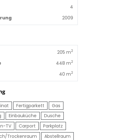
4
erung
2009
2
205 m
2
e
448 m
2
40 m
ng
inat
Fertigparkett
Gas
g
Einbauküche
Dusche
en-TV
Carport
Parkplatz
ch/Trockenraum
Abstellraum