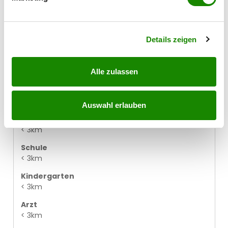
Erfahren Sie mehr darüber, wie Ihre persönlichen Daten
Bank
< 3km
verarbeitet werden, und legen Sie Ihre Präferenzen im
Abschnitt Einzelheiten
fest.
Post
Details zeigen
< 3km
Polizei
Alle zulassen
< 3km
Supermarkt
< 2km
Auswahl erlauben
Bäckerei
< 3km
Schule
< 3km
Kindergarten
< 3km
Arzt
< 3km