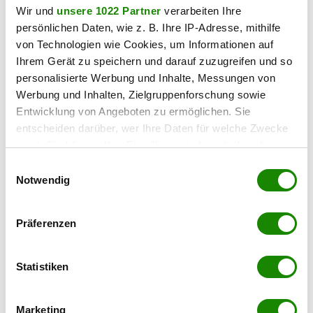
Wir und
unsere 1022 Partner
verarbeiten Ihre
persönlichen Daten, wie z. B. Ihre IP-Adresse, mithilfe
Wir weisen darauf hin, dass zwischen dem Vermittler
von Technologien wie Cookies, um Informationen auf
und dem zu vermittelnden Dritten ein familiäres oder
Ihrem Gerät zu speichern und darauf zuzugreifen und so
wirtschaftliches Naheverhältnis besteht.
personalisierte Werbung und Inhalte, Messungen von
Werbung und Inhalten, Zielgruppenforschung sowie
Der Vermittler ist als Doppelmakler tätig.
Entwicklung von Angeboten zu ermöglichen. Sie
entscheiden darüber, wer Ihre Daten für welche Zwecke
In der Umgebung
nutzt. Sie können Ihre Einwilligung jederzeit über die
Cookie-Erklärung oder durch Klicken auf das Privacy
Bus
Einwilligungsauswahl
< 1km
Trigger Symbol ändern oder widerrufen
Notwendig
Autobahnanschluss
Wenn Sie es erlauben, würden wir auch gerne:
< 1km
Präferenzen
Informationen über Ihre geografische Lage
Bahnhof
erfassen, welche bis auf einige Meter genau sein
< 2km
können
Statistiken
Bankomat
Ihr Gerät durch aktives Scannen nach
< 3km
bestimmten Merkmalen (Fingerprinting) identifizieren
Marketing