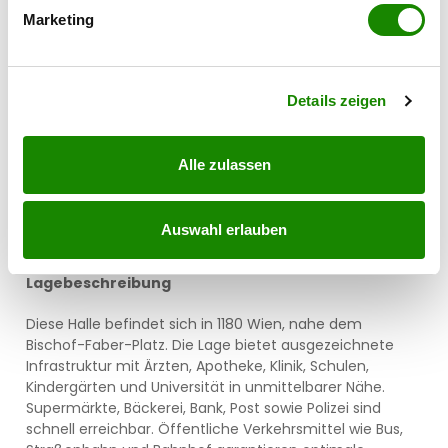
bestimmten Merkmalen (Fingerprinting) identifizieren
Marketing
Erfahren Sie mehr darüber, wie Ihre persönlichen Daten
verarbeitet werden, und legen Sie Ihre Präferenzen im
* * * * * * * * * * * * * * * * * *
Abschnitt Einzelheiten
fest.
Details zeigen
Wir weisen darauf hin, dass zwischen dem Vermittler
Alle zulassen
und dem zu vermittelnden Dritten ein familiäres oder
wirtschaftliches Naheverhältnis besteht.
Auswahl erlauben
Der Vermittler ist als Doppelmakler tätig.
Lagebeschreibung
Diese Halle befindet sich in 1180 Wien, nahe dem
Bischof-Faber-Platz. Die Lage bietet ausgezeichnete
Infrastruktur mit Ärzten, Apotheke, Klinik, Schulen,
Kindergärten und Universität in unmittelbarer Nähe.
Supermärkte, Bäckerei, Bank, Post sowie Polizei sind
schnell erreichbar. Öffentliche Verkehrsmittel wie Bus,