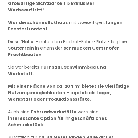
Großartige Sichtbarkeit
&
Exklusiver
Werbeauftritt!
Wunderschönes Eckhaus
mit zweiseitigen,
langen
Fensterfronten!
Diese
'Halle'
- nahe dem Bischof-Faber-Platz - liegt
im
Souterrain
in einem der
schmucken Gersthofer
Prachtbauten
.
Sie war bereits
Turnsaal, Schwimmbad und
Werkstatt.
Mit einer Fläche von ca. 204 m² bietet sie vielfältige
Nutzungsmöglichkeiten – egal ob als Lager,
Werkstatt oder Produktionsstätte.
Auch eine
Fahrradwerkstätte
wäre eine
interessante Option
für Ihr
geschäftliches
Schmuckstück.
Zusätzlich zur
ca. 30 Meter langen Halle
gibt es