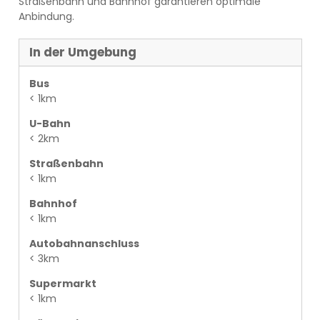
Straßenbahn und Bahnhof garantieren optimale
Anbindung.
In der Umgebung
Bus
< 1km
U-Bahn
< 2km
Straßenbahn
< 1km
Bahnhof
< 1km
Autobahnanschluss
< 3km
Supermarkt
< 1km