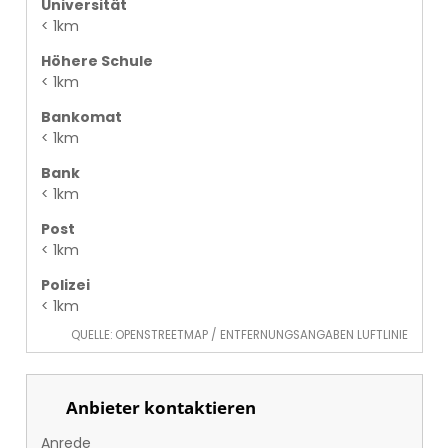
Universität
< 1km
Höhere Schule
< 1km
Bankomat
< 1km
Bank
< 1km
Post
< 1km
Polizei
< 1km
QUELLE: OPENSTREETMAP / ENTFERNUNGSANGABEN LUFTLINIE
Anbieter kontaktieren
Anrede