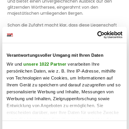
und bietet einen unvergleichlichen Ausblick auf den
glitzernden Wörthersee, eingerahmt von den
majestätischen umliegenden Bergen.
Schon die Zufahrt macht klar, dass diese Liegenschaft
etwas Besonderes ist. Man fährt über die mondäne
Zufahrt, durch den eigenen Baumbestand hinauf zu
einem außergewöhnlich großzügigen Grundstück in
absoluter Ruhelage und unverbautem Panoramablick.
Verantwortungsvoller Umgang mit Ihren Daten
Das Grundstück bietet unglaublich viele Möglichkeiten —
Wir und
unsere 1022 Partner
verarbeiten Ihre
egal ob als exklusiver Wohnsitz oder für eine
persönlichen Daten, wie z. B. Ihre IP-Adresse, mithilfe
hochwertige Neubebauung. Auch das bestehende
von Technologien wie Cookies, um Informationen auf
Wohnhaus präsentiert sich in einem sehr gepflegten
Ihrem Gerät zu speichern und darauf zuzugreifen und so
Zustand und bietet zusätzlich interessante
Ausbaureserven.
personalisierte Werbung und Inhalte, Messungen von
Werbung und Inhalten, Zielgruppenforschung sowie
Insbesondere der zum Großteil ungenutzte
Entwicklung von Angeboten zu ermöglichen. Sie
Baulandanteil in Höhe von ca. 3.700 m² eröffnet
entscheiden darüber, wer Ihre Daten für welche Zwecke
zusätzliche Perspektiven.
nutzt. Sie können Ihre Einwilligung jederzeit über die
Cookie-Erklärung oder durch Klicken auf das Privacy
Ein ausführliches Exposè zu dieser besonderen
Einwilligungsauswahl