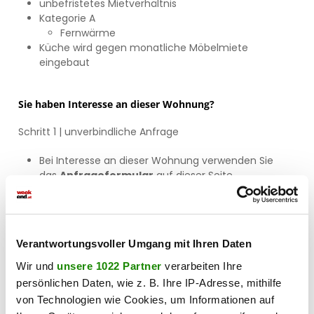
unbefristetes Mietverhältnis
Kategorie A
Fernwärme
Küche wird gegen monatliche Möbelmiete
eingebaut
Sie haben Interesse an dieser Wohnung?
Schritt 1 | unverbindliche Anfrage
Bei Interesse an dieser Wohnung verwenden Sie
das
Anfrageformular
auf dieser Seite
(
Anfrage/E-Mail senden)
.
Anderweitige Anfragen (telefonisch, persönlich oder
via E-Mail) sind nicht möglich und werden bei der
Vergabe auch nicht berücksichtigt.
Verantwortungsvoller Umgang mit Ihren Daten
Wir und
unsere 1022 Partner
verarbeiten Ihre
persönlichen Daten, wie z. B. Ihre IP-Adresse, mithilfe
Schritt 2 | Besichtigung
von Technologien wie Cookies, um Informationen auf