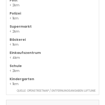
Post
< 2km
Polizei
< 1km
Supermarkt
< 2km
Bäckerei
< 1km
Einkaufszentrum
< 4km
Schule
< 2km
Kindergarten
< 1km
QUELLE: OPENSTREETMAP / ENTFERNUNGSANGABEN LUFTLINIE