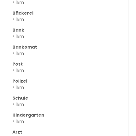
< 1km
Bäckerei
< 1km
Bank
< 1km
Bankomat
< 1km
Post
< 1km
Polizei
< 1km
Schule
< 1km
Kindergarten
< 1km
Arzt