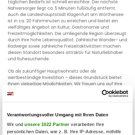
täglichen Bedarfs ist schnell erreichbar. Der nächste
Nahversorger liegt ca. 5 Minuten fußläufig entfernt.
Auch die Landeshauptstadt Klagenfurt am Wörthersee
ist in ca. 20 Fahrminuten zu erreichen und bietet ein
vielfältiges Angebot an Kultur, Gastronomie und
Freizeitmöglichkeiten. Die umliegende Region überzeugt
durch ihre hohe Lebensqualität. Zahlreiche Wander- und
Radwege sowie zahlreiche Freizeitaktivitäten machen
diesen Standort besonders attraktiv für Naturliebhaber
und Ruhesuchende.
Ob als zukünftiger Hauptwohnsitz oder als
wertbeständige Investition – dieses Grundstück bietet
Ihnen vielseitige Möglichkeiten. Wir freuen uns auf Ihre
Anfrage!
Benötigen Sie Unterstützung bei der Finanzierung Ihres
Traumgrundstücks? Wir kooperieren mit ausgewählten,
unabhängigen Finanzierungsanbietern und können
Verantwortungsvoller Umgang mit Ihren Daten
Ihnen gerne den Kontakt vermitteln, sodass Sie schnell,
Wir und
unsere 1022 Partner
verarbeiten Ihre
einfach und unverbindlich Finanzierungsvorschläge
persönlichen Daten, wie z. B. Ihre IP-Adresse, mithilfe
erhalten.