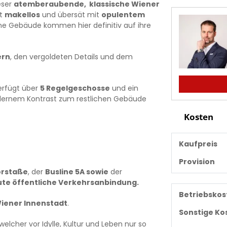
eser
atemberaubende, klassische Wiener
st
makellos
und übersät mit
opulentem
ne Gebäude kommen hier definitiv auf ihre
ern
, den vergoldeten Details und dem
erfügt über
5 Regelgeschosse
und ein
dernem Kontrast zum restlichen Gebäude
Kosten
Kaufpreis
Provision
orstaße
, der
Busline 5A
sowie
der
ute öffentliche Verkehrsanbindung.
Betriebskos
iener Innenstadt
.
Sonstige Ko
 welcher vor Idylle, Kultur und Leben nur so