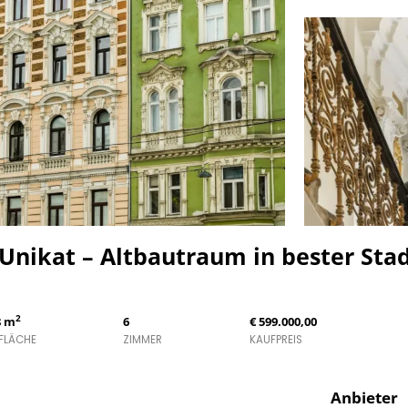
Unikat – Altbautraum in bester Stad
2
8 m
6
€ 599.000,00
FLÄCHE
ZIMMER
KAUFPREIS
Anbieter