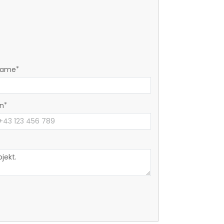
name
on