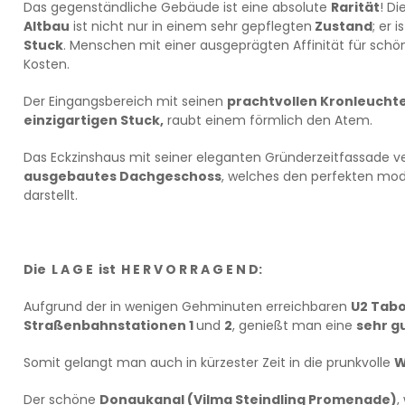
Das gegenständliche Gebäude ist eine absolute
Rarität
! Di
Altbau
ist nicht nur in einem sehr gepflegten
Zustand
; er i
Stuck
. Menschen mit einer ausgeprägten Affinität für schö
Kosten.
Der Eingangsbereich mit seinen
prachtvollen Kronleucht
einzigartigen Stuck,
raubt einem förmlich den Atem.
Das Eckzinshaus mit seiner eleganten Gründerzeitfassade v
ausgebautes Dachgeschoss
, welches den perfekten mo
darstellt.
Die L A G E ist H E R V O R R A G E N D:
Aufgrund der in wenigen Gehminuten erreichbaren
U2 Tab
Straßenbahnstationen 1
und
2
, genießt man eine
sehr g
Somit gelangt man auch in kürzester Zeit in die prunkvolle
W
Der schöne
Donaukanal
(Vilma Steindling Promenade
)
,