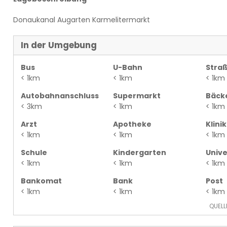
Donaukanal Augarten Karmelitermarkt
In der Umgebung
Bus
U-Bahn
Stra
< 1km
< 1km
< 1km
Autobahnanschluss
Supermarkt
Bäck
< 3km
< 1km
< 1km
Arzt
Apotheke
Klinik
< 1km
< 1km
< 1km
Schule
Kindergarten
Unive
< 1km
< 1km
< 1km
Bankomat
Bank
Post
< 1km
< 1km
< 1km
QUELL