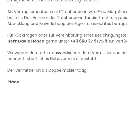
Erfolgshonorar: 3% vom Kaufpreis zzgl. 20% USt.
Als Vertragserrichterin und Treuhänderin wird Frau Mag. Alex
bestellt. Das Honorar der Treuhänderin für die Errichtung d
Abwicklung und Einverleibung des Eigentumsrechtes beträgt 
Für Rückfragen oder zur Vereinbarung eines Besichtigungste
Herr David Hösch
gerne unter
+43 660 37 91 75 9
zur Verfü
Wir weisen darauf hin, dass zwischen dem Vermittler und de
oder wirtschaftliches Naheverhältnis besteht.
Der Vermittler ist als Doppelmakler tätig.
Pläne