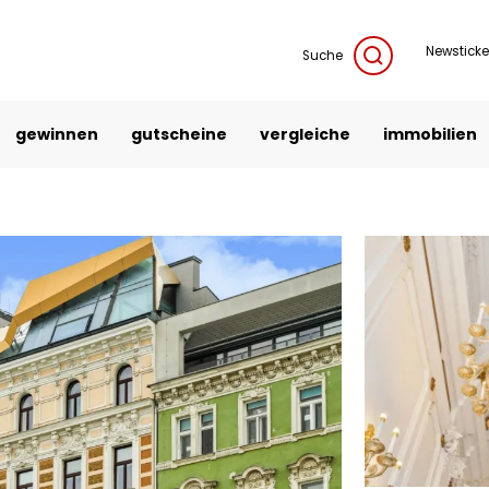
Newsticke
Suche
gewinnen
gutscheine
vergleiche
immobilien