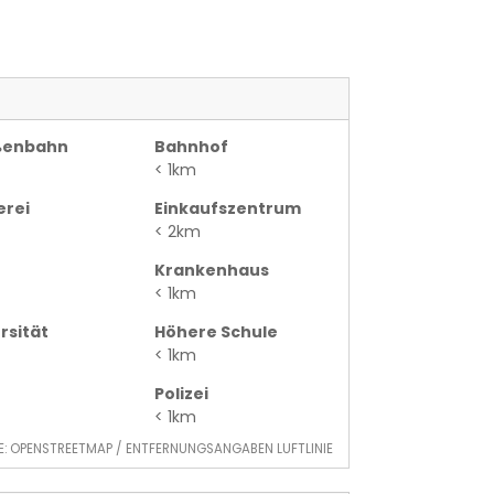
ßenbahn
Bahnhof
< 1km
erei
Einkaufszentrum
< 2km
Krankenhaus
< 1km
rsität
Höhere Schule
< 1km
Polizei
< 1km
E: OPENSTREETMAP / ENTFERNUNGSANGABEN LUFTLINIE