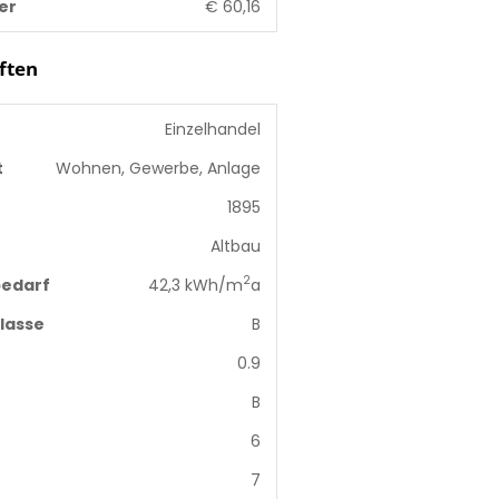
er
€ 60,16
ften
Einzelhandel
t
Wohnen, Gewerbe, Anlage
1895
Altbau
2
edarf
42,3 kWh/m
a
lasse
B
0.9
B
6
7