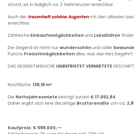
strotzt, ist in lediglich ca. 2 Gehminuten erreichbar.
Auch der
traumhaft schöne Augarten
mit den
ältesten ba
erreichbar.
Zahlreiche
Einkaufsmöglichkeiten
und
Lokalitäten
finden
Die Gegend ist nicht nur
wunderschön
und voller
bewunde
Puncto
Freizeitmöglichkeiten
alles, was das Herz begehrt!
DAS GEGENSTÄNDLICHE
UNBEFRISTET VERMIETETE
GESCHÄFT
Nutzfläche:
136,18 m²
Die
Nettojahresmiete
beträgt zurzeit
€ 17.052,84
.
Daher ergibt sich eine derzeitige
Bruttorendite
von ca.
2,8
Kaufpreis:
€ 599.000,--