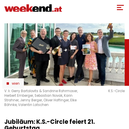
Direkt
zum
Inhalt
wien
V. li: Gerry Bartolovits & Sandrine Rohrmoser,
K.S.-Circle
Herbert Emberger, Sebastian Novak, Karin
Strahner, Jenny Berger, Oliver Hoffinger, Elke
Böhnke, Valentin Latschen
Jubiläum: K.S.-Circle feiert 21.
Geburtstag