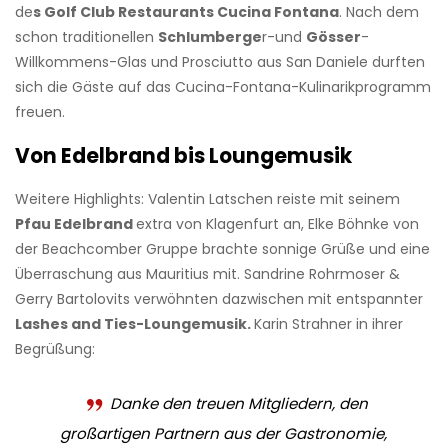
de
s Golf Club Restaurants Cucina Fontana
. Nach dem
schon traditionellen
Schlumberge
r-und
Gösser
-
Willkommens-Glas und Prosciutto aus San Daniele durften
sich die Gäste auf das Cucina-Fontana-Kulinarikprogramm
freuen.
Von Edelbrand bis Loungemusik
Weitere Highlights: Valentin Latschen reiste mit seinem
Pfau Edelbrand
extra von Klagenfurt an, Elke Böhnke von
der Beachcomber Gruppe brachte sonnige Grüße und eine
Überraschung aus Mauritius mit. Sandrine Rohrmoser &
Gerry Bartolovits verwöhnten dazwischen mit entspannter
Lashes and Ties-Loungemusik.
Karin Strahner in ihrer
Begrüßung:
Danke den treuen Mitgliedern, den
großartigen Partnern aus der Gastronomie,