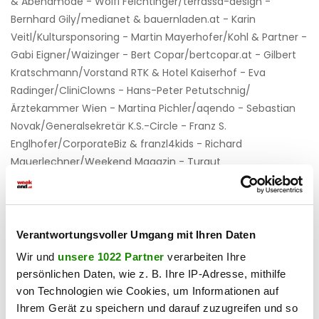
& Abendmode - Wolfi Feichtinger/terrassa-design -
Bernhard Gily/medianet & bauernladen.at - Karin
Veitl/Kultursponsoring - Martin Mayerhofer/Kohl & Partner -
Gabi Eigner/Waizinger - Bert Copar/bertcopar.at - Gilbert
Kratschmann/Vorstand RTK & Hotel Kaiserhof - Eva
Radinger/CliniClowns - Hans-Peter Petutschnig/
Ärztekammer Wien - Martina Pichler/aqendo - Sebastian
Novak/Generalsekretär K.S.-Circle - Franz S.
Englhofer/CorporateBiz & franzl4kids - Richard
Mauerlechner/Weekend Magazin - Turgut
Mermertas/Immobilien & Homeland Center - Giuseppe
Ravì/Respiro e Movimento®. Performance Coaching for
Artists & Executives - Maria Thon/Steuerberaterin Und
natürlich die Star-Akteure des Abends: - Jenny Berger &
Verantwortungsvoller Umgang mit Ihren Daten
Oliver Hoffinger/Cucina Fontana - Valentin Latschen/Pfau
Wir und
unsere 1022 Partner
verarbeiten Ihre
Edelbrand - Elke Böhnke/Beachcomber Mauritius - Herbert
persönlichen Daten, wie z. B. Ihre IP-Adresse, mithilfe
Emberger/Handelsagentur Emberger, Berkel - Sandrine
von Technologien wie Cookies, um Informationen auf
Rohrmoser & Gerry Bartolovits/Lashes and Ties
Ihrem Gerät zu speichern und darauf zuzugreifen und so