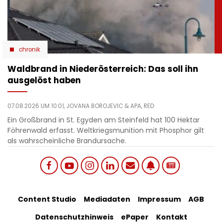
chronik
Waldbrand in Niederösterreich: Das soll ihn
ausgelöst haben
07.08.2026 UM 10:01,
JOVANA BOROJEVIC
& APA, RED
Ein Großbrand in St. Egyden am Steinfeld hat 100 Hektar
Föhrenwald erfasst. Weltkriegsmunition mit Phosphor gilt
als wahrscheinliche Brandursache.
Social
Footer
Content Studio
Mediadaten
Impressum
AGB
links
Datenschutzhinweis
ePaper
Kontakt