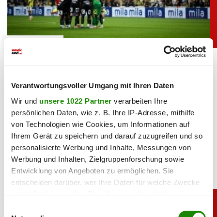
unterhaltung
Bei Sturm-Spiel: ORF-Panne sorgt für Lacher
bei Fußballfans
Verantwortungsvoller Umgang mit Ihren Daten
06.08.2026 UM 09:36,
YUNUS EMRE KURT
Wir und
unsere 1022 Partner
verarbeiten Ihre
Kurioser Patzer im ORF: Kommentator Daniel Warmuth
persönlichen Daten, wie z. B. Ihre IP-Adresse, mithilfe
begrüßte die Zuschauer beim Sturm-Spiel live aus der
von Technologien wie Cookies, um Informationen auf
„türkischen Hauptstadt” und meinte damit Istanbul.
Ihrem Gerät zu speichern und darauf zuzugreifen und so
personalisierte Werbung und Inhalte, Messungen von
Werbung und Inhalten, Zielgruppenforschung sowie
Entwicklung von Angeboten zu ermöglichen. Sie
entscheiden darüber, wer Ihre Daten für welche Zwecke
nutzt. Sie können Ihre Einwilligung jederzeit über die
Cookie-Erklärung oder durch Klicken auf das Privacy
Einwilligungsauswahl