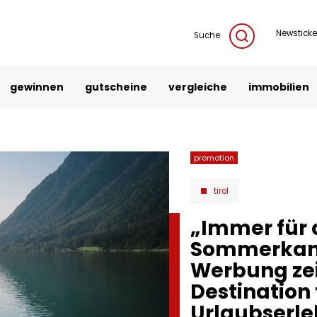
Newsticke
Suche
gewinnen
gutscheine
vergleiche
immobilien
promotion
tirol
„Immer für d
Sommerkamp
Werbung zeig
Destination
Urlaubserle