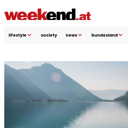
Direkt
zum
Inhalt
lifestyle
society
news
bundesland