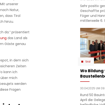
„Mit unserer
Sehr positiv g
nach Natur,
Geschaffte prä
Föger und Han
n, dass Tirol
mittlerweile 6
sch hinzu.
ch da.“ präsentiert
bung
das Land als
 dem Gäste genau
spot, in dem sich
tirol
unsicheren Zeiten
Wo Bildung
o kann ich
Baustellenb
, über mich
besujets werden
30.04.2025 UM 09:
 diese Fragen
Rund 50 Bauint
April die Geleg
befindliche Vo