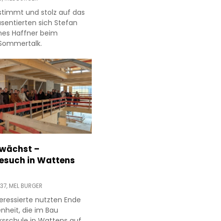
estimmt und stolz auf das
sentierten sich Stefan
nes Haffner beim
. Sommertalk.
 wächst –
esuch in Wattens
37,
MEL BURGER
eressierte nutzten Ende
enheit, die im Bau
lksschule in Wattens auf