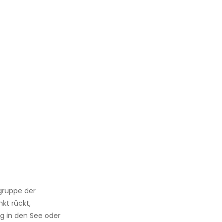
elgruppe der
kt rückt,
g in den See oder