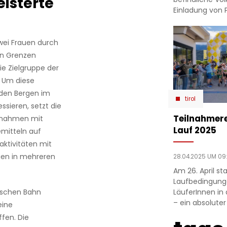
isterte
Einladung von 
wei Frauen durch
en Grenzen
e Zielgruppe der
 Um diese
 den Bergen im
tirol
sieren, setzt die
Teilnahmere
ßnahmen mit
Lauf 2025
mitteln auf
aktivitäten mit
ngen in mehreren
28.04.2025 UM 09:
Am 26. April st
Laufbedingunge
LäuferInnen in
utschen Bahn
– ein absolute
eine
fen. Die