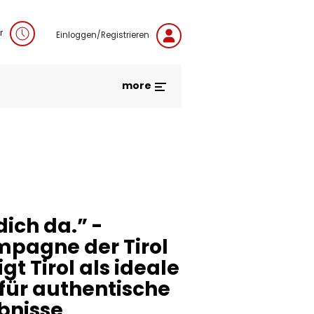
r
Einloggen/Registrieren
more
ich da.” -
agne der Tirol
t Tirol als ideale
 für authentische
bnisse