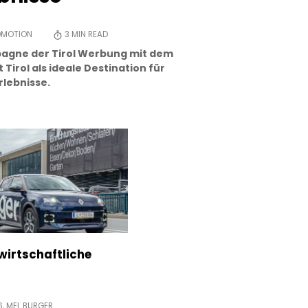
OMOTION
3
MIN READ
gne der Tirol Werbung mit dem
Tirol als ideale Destination für
lebnisse.
 wirtschaftliche
6,
MEL BURGER