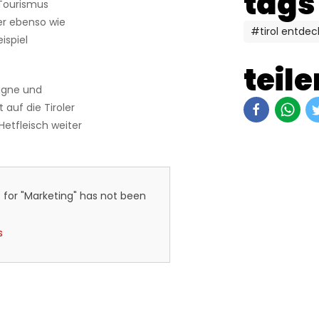
tags
Tourismus
ner ebenso wie
#tirol entde
ispiel
teile
pagne und
 auf die Tiroler
Hetfleisch weiter
 for "Marketing" has not been
s