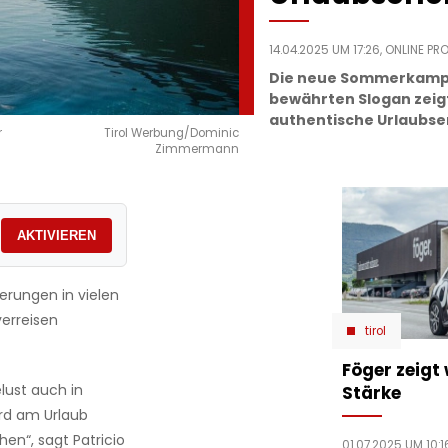
14.04.2025 UM 17:26,
ONLINE PR
Die neue Sommerkampa
bewährten Slogan zeigt 
authentische Urlaubser
r
Tirol Werbung/Dominic
Zimmermann
AKTIVIEREN
erungen in vielen
verreisen
tirol
Föger zeigt
lust auch in
Stärke
ird am Urlaub
en“, sagt Patricio
01.07.2025 UM 10:1