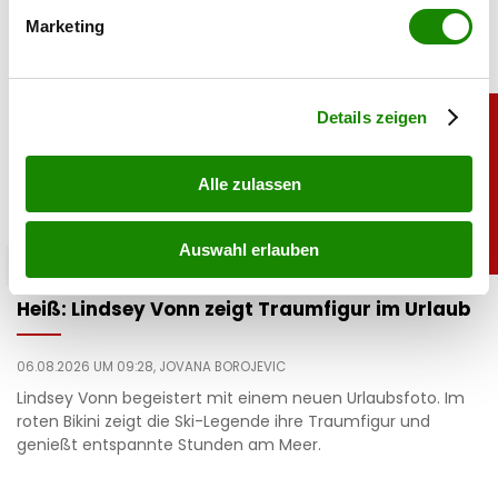
bestimmten Merkmalen (Fingerprinting) identifizieren
Marketing
Erfahren Sie mehr darüber, wie Ihre persönlichen Daten
verarbeitet werden, und legen Sie Ihre Präferenzen im
Abschnitt Einzelheiten
fest.
Details zeigen
Alle zulassen
Auswahl erlauben
sport
Heiß: Lindsey Vonn zeigt Traumfigur im Urlaub
06.08.2026 UM 09:28,
JOVANA BOROJEVIC
Lindsey Vonn begeistert mit einem neuen Urlaubsfoto. Im
roten Bikini zeigt die Ski-Legende ihre Traumfigur und
genießt entspannte Stunden am Meer.