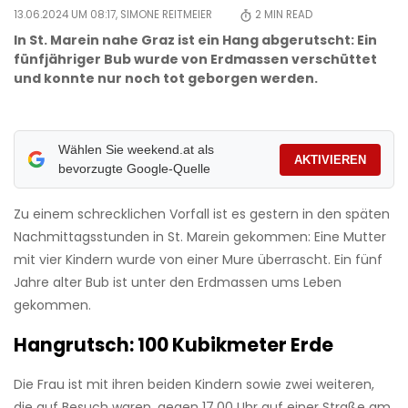
13.06.2024 UM 08:17,
SIMONE REITMEIER
2
MIN READ
In St. Marein nahe Graz ist ein Hang abgerutscht: Ein
fünfjähriger Bub wurde von Erdmassen verschüttet
und konnte nur noch tot geborgen werden.
Wählen Sie weekend.at als
AKTIVIEREN
bevorzugte Google-Quelle
Zu einem schrecklichen Vorfall ist es gestern in den späten
Nachmittagsstunden in St. Marein gekommen: Eine Mutter
mit vier Kindern wurde von einer Mure überrascht. Ein fünf
Jahre alter Bub ist unter den Erdmassen ums Leben
gekommen.
Hangrutsch: 100 Kubikmeter Erde
Die Frau ist mit ihren beiden Kindern sowie zwei weiteren,
die auf Besuch waren, gegen 17.00 Uhr auf einer Straße am