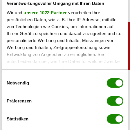
Verantwortungsvoller Umgang mit Ihren Daten
Wir und
unsere 1022 Partner
verarbeiten Ihre
persönlichen Daten, wie z. B. Ihre IP-Adresse, mithilfe
von Technologien wie Cookies, um Informationen auf
Ihrem Gerät zu speichern und darauf zuzugreifen und so
personalisierte Werbung und Inhalte, Messungen von
Werbung und Inhalten, Zielgruppenforschung sowie
Entwicklung von Angeboten zu ermöglichen. Sie
entscheiden darüber, wer Ihre Daten für welche Zwecke
promitalk
nutzt. Sie können Ihre Einwilligung jederzeit über die
Cookie-Erklärung oder durch Klicken auf das Privacy
Einwilligungsauswahl
ORF-Gagen enthüllt: So viel verdient Armin
Trigger Symbol ändern oder widerrufen
Notwendig
Wolf tatsächlich
Wenn Sie es erlauben, würden wir auch gerne:
31.03.2026 UM 09:19,
JOVANA BOROJEVIC
Präferenzen
Informationen über Ihre geografische Lage
Top-Verdiener ORF: Armin Wolfs Gehalt wurde enthüllt. Der
erfassen, welche bis auf einige Meter genau sein
„ZiB 2“-Moderator zählt zu den bestbezahlten Journalisten
können
Statistiken
im ORF. So viel verdient er jährlich.
Ihr Gerät durch aktives Scannen nach