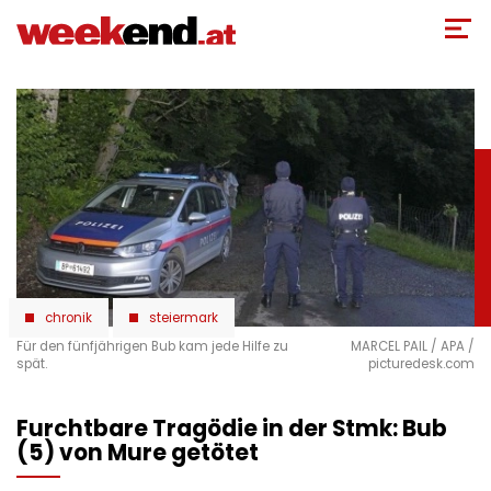
Direkt
zum
Inhalt
chronik
steiermark
Für den fünfjährigen Bub kam jede Hilfe zu
MARCEL PAIL / APA /
spät.
picturedesk.com
Furchtbare Tragödie in der Stmk: Bub
(5) von Mure getötet