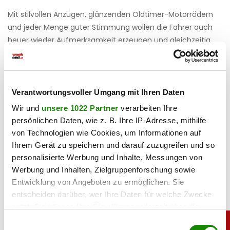
Mit stilvollen Anzügen, glänzenden Oldtimer-Motorrädern
und jeder Menge guter Stimmung wollen die Fahrer auch
heuer wieder Aufmerksamkeit erzeugen und gleichzeitig
einen wichtigen Beitrag für den guten Zweck leisten.
Haben Sie einen Fehler gefunden?
Schicken Sie uns Ihr
Feedback zu diesem Artikel.
Verantwortungsvoller Umgang mit Ihren Daten
Wir und
unsere 1022 Partner
verarbeiten Ihre
persönlichen Daten, wie z. B. Ihre IP-Adresse, mithilfe
teilen
von Technologien wie Cookies, um Informationen auf
Ihrem Gerät zu speichern und darauf zuzugreifen und so
personalisierte Werbung und Inhalte, Messungen von
Werbung und Inhalten, Zielgruppenforschung sowie
Entwicklung von Angeboten zu ermöglichen. Sie
entscheiden darüber, wer Ihre Daten für welche Zwecke
nutzt. Sie können Ihre Einwilligung jederzeit über die
Cookie-Erklärung oder durch Klicken auf das Privacy
Einwilligungsauswahl