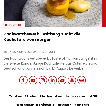
salzburg
Kochwettbewerb: Salzburg sucht die
Kochstars von morgen
30.07.2026 UM 13:10,
YUNUS EMRE KURT
Der Nachwuchswettbewerb „Taste of Tomorrow“ geht in
die zweite Runde. Junge Kochtalente aus Österreich und
Deutschland können sich bis 17. August bewerben.
Social
Footer
Content Studio
Mediadaten
Impressum
AGB
links
Datenschutzhinweis
ePaper
Kontakt