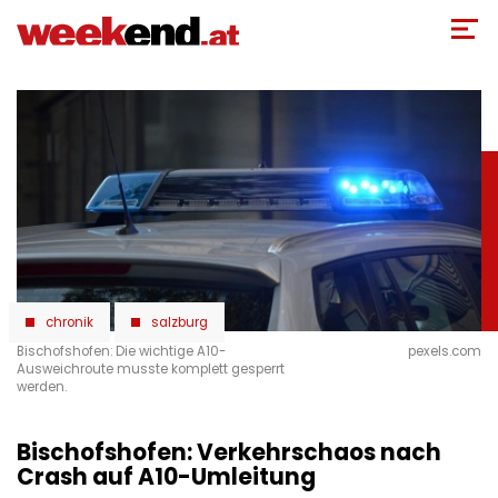
Direkt
zum
Inhalt
chronik
salzburg
Bischofshofen: Die wichtige A10-
pexels.com
Ausweichroute musste komplett gesperrt
werden.
Bischofshofen: Verkehrschaos nach
Crash auf A10-Umleitung