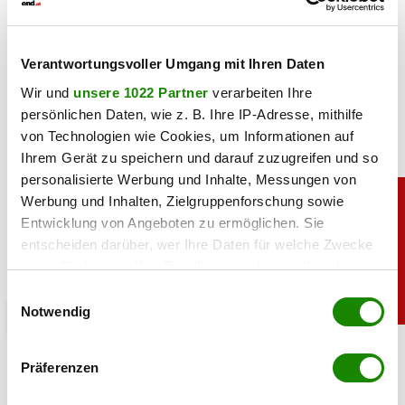
teilen
Verantwortungsvoller Umgang mit Ihren Daten
Wir und
unsere 1022 Partner
verarbeiten Ihre
persönlichen Daten, wie z. B. Ihre IP-Adresse, mithilfe
von Technologien wie Cookies, um Informationen auf
Ihrem Gerät zu speichern und darauf zuzugreifen und so
personalisierte Werbung und Inhalte, Messungen von
Werbung und Inhalten, Zielgruppenforschung sowie
Entwicklung von Angeboten zu ermöglichen. Sie
entscheiden darüber, wer Ihre Daten für welche Zwecke
nutzt. Sie können Ihre Einwilligung jederzeit über die
Cookie-Erklärung oder durch Klicken auf das Privacy
Einwilligungsauswahl
Trigger Symbol ändern oder widerrufen
Notwendig
chronik
Goldpreis zieht kräftig an: Das steckt dahinter
Wenn Sie es erlauben, würden wir auch gerne:
Präferenzen
Informationen über Ihre geografische Lage
erfassen, welche bis auf einige Meter genau sein
07.08.2026 UM 09:23,
YUNUS EMRE KURT