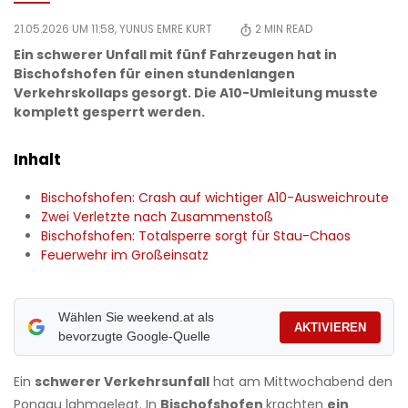
21.05.2026 UM 11:58,
YUNUS EMRE KURT
2
MIN READ
Ein schwerer Unfall mit fünf Fahrzeugen hat in
Bischofshofen für einen stundenlangen
Verkehrskollaps gesorgt. Die A10-Umleitung musste
komplett gesperrt werden.
Inhalt
Bischofshofen: Crash auf wichtiger A10-Ausweichroute
Zwei Verletzte nach Zusammenstoß
Bischofshofen: Totalsperre sorgt für Stau-Chaos
Feuerwehr im Großeinsatz
Wählen Sie weekend.at als
AKTIVIEREN
bevorzugte Google-Quelle
Ein
schwerer Verkehrsunfall
hat am Mittwochabend den
Pongau lahmgelegt. In
Bischofshofen
krachten
ein