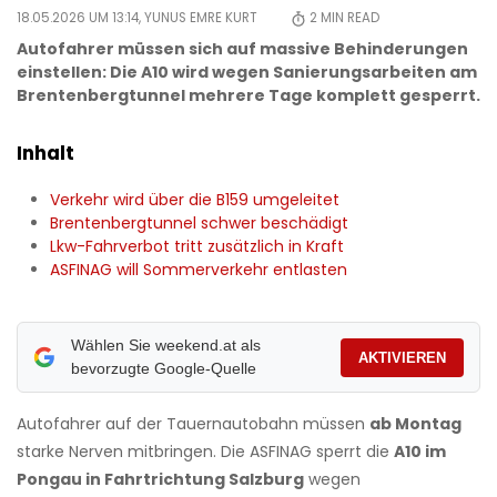
18.05.2026 UM 13:14,
YUNUS EMRE KURT
2
MIN READ
Autofahrer müssen sich auf massive Behinderungen
einstellen: Die A10 wird wegen Sanierungsarbeiten am
Brentenbergtunnel mehrere Tage komplett gesperrt.
Inhalt
Verkehr wird über die B159 umgeleitet
Brentenbergtunnel schwer beschädigt
Lkw-Fahrverbot tritt zusätzlich in Kraft
ASFINAG will Sommerverkehr entlasten
Wählen Sie weekend.at als
AKTIVIEREN
bevorzugte Google-Quelle
Autofahrer auf der Tauernautobahn müssen
ab Montag
starke Nerven mitbringen. Die ASFINAG sperrt die
A10 im
Pongau in Fahrtrichtung Salzburg
wegen