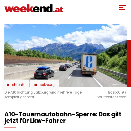
Direkt
zum
Inhalt
chronik
salzburg
Die A10 Richtung Salzburg wird mehrere Tage
Bosko019 /
komplett gesperrt.
Shutterstock.com
A10-Tauernautobahn-Sperre: Das gilt
jetzt für Lkw-Fahrer