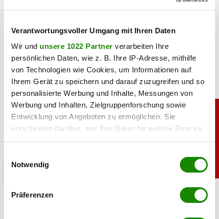
teilen
Verantwortungsvoller Umgang mit Ihren Daten
Wir und
unsere 1022 Partner
verarbeiten Ihre
persönlichen Daten, wie z. B. Ihre IP-Adresse, mithilfe
von Technologien wie Cookies, um Informationen auf
Ihrem Gerät zu speichern und darauf zuzugreifen und so
personalisierte Werbung und Inhalte, Messungen von
Werbung und Inhalten, Zielgruppenforschung sowie
Entwicklung von Angeboten zu ermöglichen. Sie
entscheiden darüber, wer Ihre Daten für welche Zwecke
nutzt. Sie können Ihre Einwilligung jederzeit über die
Cookie-Erklärung oder durch Klicken auf das Privacy
Einwilligungsauswahl
Trigger Symbol ändern oder widerrufen
Notwendig
moments
Wenn Sie es erlauben, würden wir auch gerne:
moments GEWINNSPIEL Jacques Lemans
Präferenzen
Informationen über Ihre geografische Lage
erfassen, welche bis auf einige Meter genau sein
05.08.2026 UM 06:37,
NADINE PFEIFFER