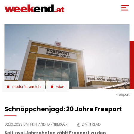
Direkt
zum
Inhalt
niederösterreich
wien
Freeport
Schnäppchenjagd: 20 Jahre Freeport
02.10.2023 UM 14:14,
ANDI DIRNBERGER
2
MIN READ
Seit zwei Jahrzehnten zählt Freeport zu den