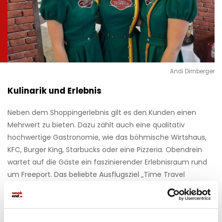
Andi Dirnberger
Kulinarik und Erlebnis
Neben dem Shoppingerlebnis gilt es den Kunden einen
Mehrwert zu bieten. Dazu zählt auch eine qualitativ
hochwertige Gastronomie, wie das böhmische Wirtshaus,
KFC, Burger King, Starbucks oder eine Pizzeria. Obendrein
wartet auf die Gäste ein faszinierender Erlebnisraum rund
um Freeport. Das beliebte Ausflugsziel „Time Travel
Museum Terra Technik“ präsentiert die Welt der Jukeboxen,
Flipper bis hin zu den modernen Computer und
Entertainment-Games. Merlins Tier- und Kinderwelt bietet