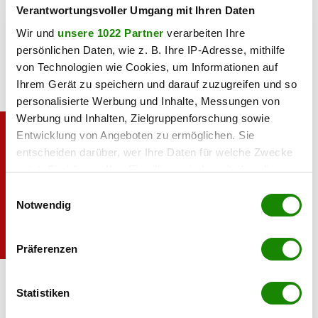
für die Kleinen unzählige Highlights. Die Hotels wie das Juke
Verantwortungsvoller Umgang mit Ihren Daten
Box Hotel laden zum Übernachten ein, eine Nacht gibt es
Wir und
unsere 1022 Partner
verarbeiten Ihre
hier bereits ab 29 Euro.
persönlichen Daten, wie z. B. Ihre IP-Adresse, mithilfe
von Technologien wie Cookies, um Informationen auf
Ihrem Gerät zu speichern und darauf zuzugreifen und so
personalisierte Werbung und Inhalte, Messungen von
Werbung und Inhalten, Zielgruppenforschung sowie
Entwicklung von Angeboten zu ermöglichen. Sie
entscheiden darüber, wer Ihre Daten für welche Zwecke
nutzt. Sie können Ihre Einwilligung jederzeit über die
Cookie-Erklärung oder durch Klicken auf das Privacy
Einwilligungsauswahl
Trigger Symbol ändern oder widerrufen
Notwendig
Wenn Sie es erlauben, würden wir auch gerne:
Präferenzen
Informationen über Ihre geografische Lage
Das Freeport hat auch Sonn- und Feiertag
Freeport
erfassen, welche bis auf einige Meter genau sein
geöffnet.
können
Statistiken
Ihr Gerät durch aktives Scannen nach
Haben Sie einen Fehler gefunden?
Schicken Sie uns Ihr