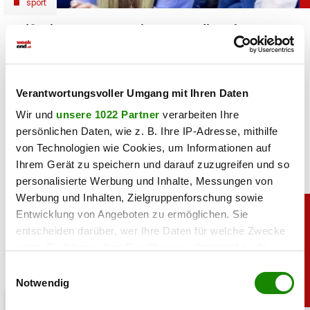
sport
Heiß: Lindsey Vonn zeigt Traumfigur im Urlaub
06.08.2026 UM 09:28,
JOVANA BOROJEVIC
Lindsey Vonn begeistert mit einem neuen Urlaubsfoto. Im
Verantwortungsvoller Umgang mit Ihren Daten
roten Bikini zeigt die Ski-Legende ihre Traumfigur und
genießt entspannte Stunden am Meer.
Wir und
unsere 1022 Partner
verarbeiten Ihre
persönlichen Daten, wie z. B. Ihre IP-Adresse, mithilfe
von Technologien wie Cookies, um Informationen auf
Ihrem Gerät zu speichern und darauf zuzugreifen und so
personalisierte Werbung und Inhalte, Messungen von
Werbung und Inhalten, Zielgruppenforschung sowie
Entwicklung von Angeboten zu ermöglichen. Sie
entscheiden darüber, wer Ihre Daten für welche Zwecke
nutzt. Sie können Ihre Einwilligung jederzeit über die
Cookie-Erklärung oder durch Klicken auf das Privacy
Einwilligungsauswahl
Trigger Symbol ändern oder widerrufen
Notwendig
promitalk