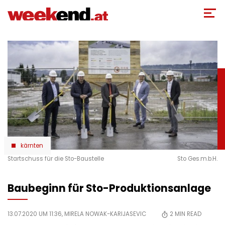
Direkt
zum
Inhalt
kärnten
Startschuss für die Sto-Baustelle
Sto Ges.m.b.H.
Baubeginn für Sto-Produktionsanlage
13.07.2020 UM 11:36,
MIRELA NOWAK-KARIJASEVIC
2
MIN READ