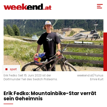
Direkt
zum
Inhalt
sport
Erik Fedko: Seit 15. Juni 2023 ist der
weekend.at/Yunus
Dortmunder Teil des Swatch Proteams.
Emre Kurt
Erik Fedko: Mountainbike-Star verrät
sein Geheimnis