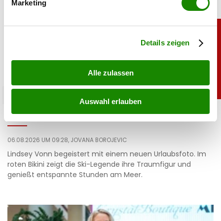
Marketing
Erfahren Sie mehr darüber, wie Ihre persönlichen Daten
verarbeitet werden, und legen Sie Ihre Präferenzen im
Abschnitt Einzelheiten
fest.
Details zeigen
Alle zulassen
sport
Auswahl erlauben
Heiß: Lindsey Vonn zeigt Traumfigur im Urlaub
06.08.2026 UM 09:28,
JOVANA BOROJEVIC
Lindsey Vonn begeistert mit einem neuen Urlaubsfoto. Im
roten Bikini zeigt die Ski-Legende ihre Traumfigur und
genießt entspannte Stunden am Meer.