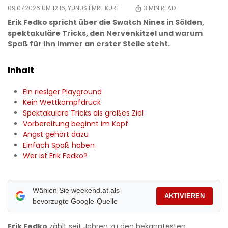
09.07.2026 UM 12:16,
YUNUS EMRE KURT
3
MIN READ
Erik Fedko spricht über die Swatch Nines in Sölden,
spektakuläre Tricks, den Nervenkitzel und warum
Spaß für ihn immer an erster Stelle steht.
Inhalt
Ein riesiger Playground
Kein Wettkampfdruck
Spektakuläre Tricks als großes Ziel
Vorbereitung beginnt im Kopf
Angst gehört dazu
Einfach Spaß haben
Wer ist Erik Fedko?
Wählen Sie weekend.at als
AKTIVIEREN
bevorzugte Google-Quelle
Erik Fedko
zählt seit Jahren zu den bekanntesten