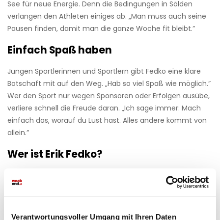
See für neue Energie. Denn die Bedingungen in Sölden
verlangen den Athleten einiges ab. „Man muss auch seine
Pausen finden, damit man die ganze Woche fit bleibt.”
Einfach Spaß haben
Jungen Sportlerinnen und Sportlern gibt Fedko eine klare
Botschaft mit auf den Weg. „Hab so viel Spaß wie möglich.”
Wer den Sport nur wegen Sponsoren oder Erfolgen ausübe,
verliere schnell die Freude daran. „Ich sage immer: Mach
einfach das, worauf du Lust hast. Alles andere kommt von
allein.”
Wer ist Erik Fedko?
Erik Fedko gehört zu den erfolgreichsten Mountainbike-
Slopestyle-Athleten Deutschlands. Der Dortmunder macht
seit Jahren mit spektakulären Tricks auf den größten
Freeride-Events der Welt auf sich aufmerksam und zählt
Verantwortungsvoller Umgang mit Ihren Daten