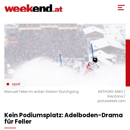
Direkt
zum
Inhalt
sport
Manuell Feller im ersten Slalom-Durchgang.
ANTHONY ANEX /
Keystone /
picturedesk.com
Kein Podiumsplatz: Adelboden-Drama
für Feller