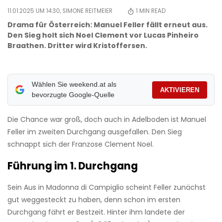
11.01.2025 UM 14:30,
SIMONE REITMEIER
1
MIN READ
Drama für Österreich: Manuel Feller fällt erneut aus.
Den Sieg holt sich Noel Clement vor Lucas Pinheiro
Braathen. Dritter wird Kristoffersen.
Wählen Sie weekend.at als
AKTIVIEREN
bevorzugte Google-Quelle
Die Chance war groß, doch auch in Adelboden ist Manuel
Feller im zweiten Durchgang ausgefallen. Den Sieg
schnappt sich der Franzose Clement Noel.
Führung im 1. Durchgang
Sein Aus in Madonna di Campiglio scheint Feller zunächst
gut weggesteckt zu haben, denn schon im ersten
Durchgang fährt er Bestzeit. Hinter ihm landete der