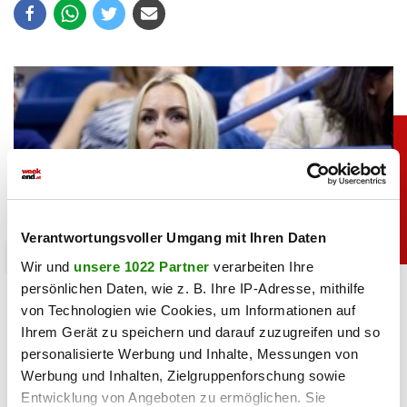
Verantwortungsvoller Umgang mit Ihren Daten
sport
Wir und
unsere 1022 Partner
verarbeiten Ihre
persönlichen Daten, wie z. B. Ihre IP-Adresse, mithilfe
Heiß: Lindsey Vonn zeigt Traumfigur im Urlaub
von Technologien wie Cookies, um Informationen auf
Ihrem Gerät zu speichern und darauf zuzugreifen und so
06.08.2026 UM 09:28,
JOVANA BOROJEVIC
personalisierte Werbung und Inhalte, Messungen von
Lindsey Vonn begeistert mit einem neuen Urlaubsfoto. Im
Werbung und Inhalten, Zielgruppenforschung sowie
roten Bikini zeigt die Ski-Legende ihre Traumfigur und
Entwicklung von Angeboten zu ermöglichen. Sie
genießt entspannte Stunden am Meer.