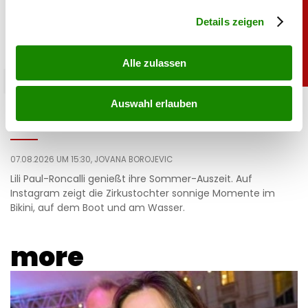
Abschnitt Einzelheiten
fest.
Details zeigen
Alle zulassen
promitalk
Auswahl erlauben
Lili Paul-Roncalli ganz privat: So sieht man sie
nur selten
07.08.2026 UM 15:30,
JOVANA BOROJEVIC
Lili Paul-Roncalli genießt ihre Sommer-Auszeit. Auf
Instagram zeigt die Zirkustochter sonnige Momente im
Bikini, auf dem Boot und am Wasser.
more