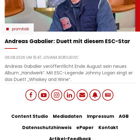
promitalk
Andreas Gabalier: Duett mit diesem ESC-Star
06.08.2026 UM 15:47,
JOVANA BOROJEVIC
Andreas Gabalier veröffentlicht Ende August sein neues
Album „Handwerk“. Mit ESC-Legende Johnny Logan singt er
das Duett „Whiskey and Wine“.
Social
Footer
Content Studio
Mediadaten
Impressum
AGB
links
Datenschutzhinweis
ePaper
Kontakt
Bottom
menu
Artikel-Feedback