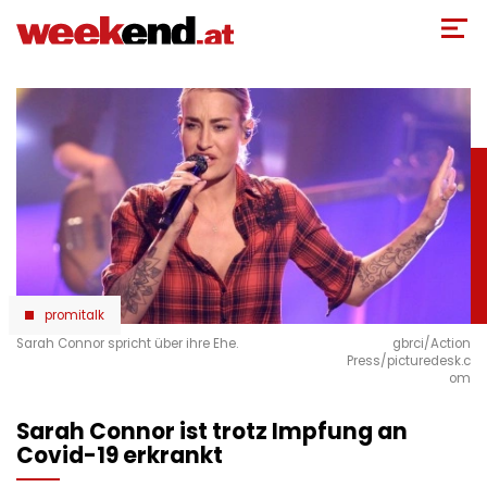
Direkt
zum
Inhalt
promitalk
Sarah Connor spricht über ihre Ehe.
gbrci/Action
Press/picturedesk.c
om
Sarah Connor ist trotz Impfung an
Covid-19 erkrankt