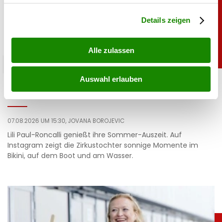
Abschnitt Einzelheiten
fest.
Details zeigen
Alle zulassen
promitalk
Auswahl erlauben
Lili Paul-Roncalli ganz privat: So sieht man sie
nur selten
07.08.2026 UM 15:30,
JOVANA BOROJEVIC
Lili Paul-Roncalli genießt ihre Sommer-Auszeit. Auf
Instagram zeigt die Zirkustochter sonnige Momente im
Bikini, auf dem Boot und am Wasser.