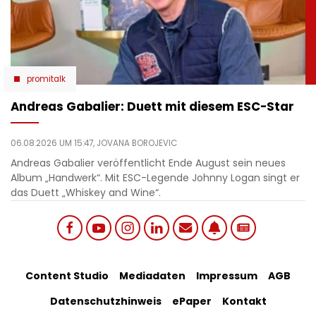
promitalk
Andreas Gabalier: Duett mit diesem ESC-Star
06.08.2026 UM 15:47,
JOVANA BOROJEVIC
Andreas Gabalier veröffentlicht Ende August sein neues
Album „Handwerk“. Mit ESC-Legende Johnny Logan singt er
das Duett „Whiskey and Wine“.
Social
Footer
Content Studio
Mediadaten
Impressum
AGB
links
Datenschutzhinweis
ePaper
Kontakt
Bottom
menu