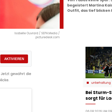
Von Tabus keine Spur:
begeistert Martina Kai
Outfit, das tief blicken 
Isabelle Ouvrard / SEPA.Media /
picturedesk.com
AKTIVIEREN
 Jetzt gewährt die
licke.
unterhaltung
Bei Sturm-S
sorgt für L
06.08.2026 UM 09