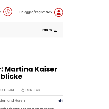
r
Einloggen/Registrieren
more
: Martina Kaiser
nblicke
NA EHSANI
1
MIN READ
aden und Hören