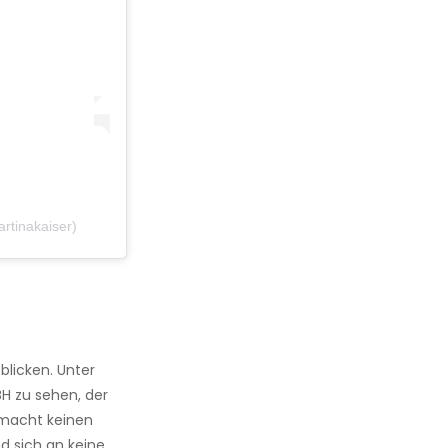
artinakaiser)
 blicken. Unter
BH zu sehen, der
e macht keinen
nd sich an keine