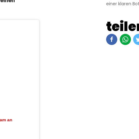
 einen
einer klaren Bo
teile
ram an