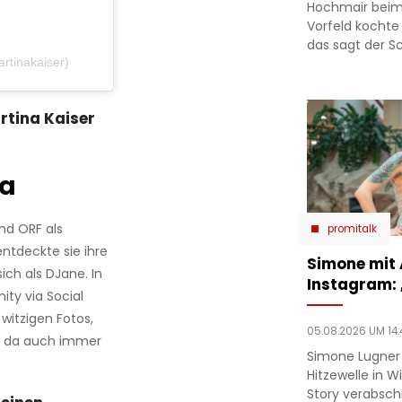
Hochmair beim
Vorfeld kochte
das sagt der Sc
artinakaiser)
rtina Kaiser
ia
und ORF als
promitalk
entdeckte sie ihre
Simone mit
ich als DJane. In
Instagram:
ity via Social
witzigen Fotos,
05.08.2026 UM 14:
nd da auch immer
Simone Lugner
Hitzewelle in W
Story verabsc