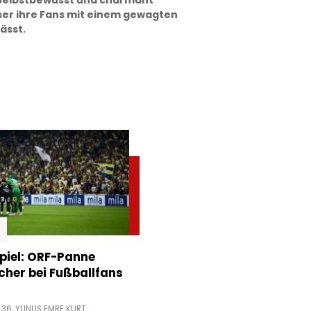
 Selbstbewusst und charmant
ser ihre Fans mit einem gewagten
lässt.
piel: ORF-Panne
acher bei Fußballfans
:36,
YUNUS EMRE KURT