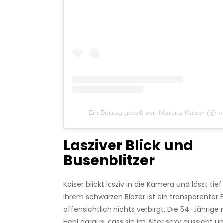
Ein Beitrag geteilt von Martina Kaiser (@m
Lasziver Blick und
Busenblitzer
Kaiser blickt lasziv in die Kamera und lässt tief
ihrem schwarzen Blazer ist ein transparenter 
offensichtlich nichts verbirgt. Die 54-Jährig
Hehl daraus, dass sie im Alter sexy aussieht u