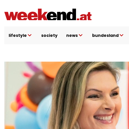
Direkt
zum
Inhalt
lifestyle
society
news
bundesland