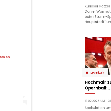
Kurioser Patze
Daniel Warmut
beim Sturm-Spie
Hauptstadt” un
ram an
promitalk
Hochmair zu
Opernball: „
13.02.2026 UM 11:31
Spekulation um