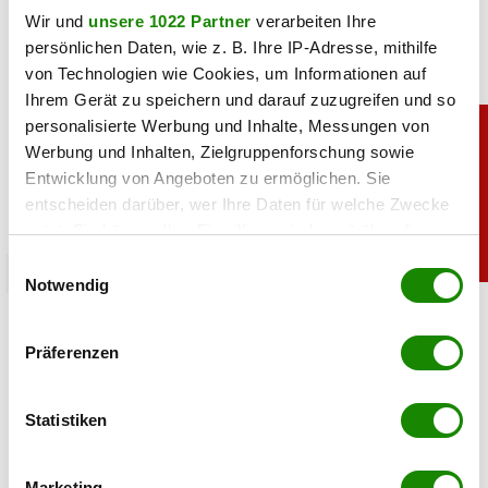
Wir und
unsere 1022 Partner
verarbeiten Ihre
persönlichen Daten, wie z. B. Ihre IP-Adresse, mithilfe
von Technologien wie Cookies, um Informationen auf
Ihrem Gerät zu speichern und darauf zuzugreifen und so
personalisierte Werbung und Inhalte, Messungen von
Werbung und Inhalten, Zielgruppenforschung sowie
Entwicklung von Angeboten zu ermöglichen. Sie
entscheiden darüber, wer Ihre Daten für welche Zwecke
nutzt. Sie können Ihre Einwilligung jederzeit über die
Cookie-Erklärung oder durch Klicken auf das Privacy
Einwilligungsauswahl
sport
Trigger Symbol ändern oder widerrufen
Notwendig
Sensation: Große Formel-1-Änderung geplant
Wenn Sie es erlauben, würden wir auch gerne:
Präferenzen
Informationen über Ihre geografische Lage
07.08.2026 UM 11:52,
JOVANA BOROJEVIC
erfassen, welche bis auf einige Meter genau sein
Formel 1 vor großer Änderung: Ab 2027 sollen mehr Sprint-
können
Statistiken
Rennen stattfinden. F1-Boss Stefano Domenicali kündigt
Ihr Gerät durch aktives Scannen nach
den Ausbau des Formats an.
bestimmten Merkmalen (Fingerprinting) identifizieren
Marketing