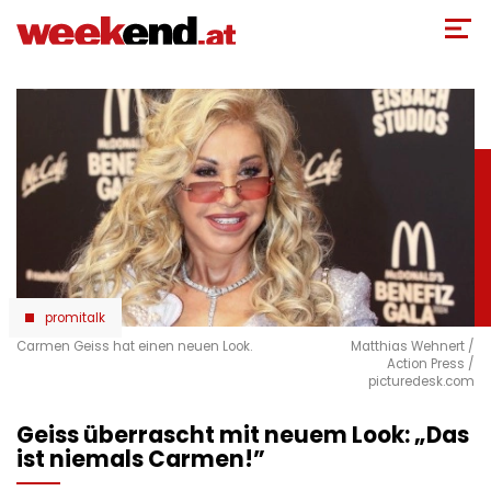
Direkt
zum
Inhalt
promitalk
Carmen Geiss hat einen neuen Look.
Matthias Wehnert /
Action Press /
picturedesk.com
Geiss überrascht mit neuem Look: „Das
ist niemals Carmen!”