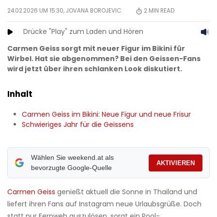
24.02.2026 UM 15:30,
JOVANA BOROJEVIC
2
MIN READ
Drücke "Play" zum Laden und Hören
Carmen Geiss sorgt mit neuer Figur im Bikini für
Wirbel. Hat sie abgenommen? Bei den Geissen-Fans
wird jetzt über ihren schlanken Look diskutiert.
Inhalt
Carmen Geiss im Bikini: Neue Figur und neue Frisur
Schwieriges Jahr für die Geissens
Wählen Sie weekend.at als
AKTIVIEREN
bevorzugte Google-Quelle
Carmen Geiss
genießt aktuell die Sonne in Thailand und
liefert ihren Fans auf Instagram neue Urlaubsgrüße. Doch
statt nur Fernweh auszulösen, sorgt ein Pool-