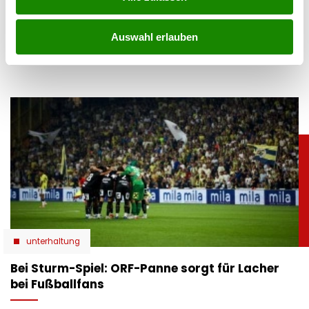
07.08.2026 UM 08:28,
YUNUS EMRE KURT
Heftige Gewitter haben am Donnerstag Teile Salzburgs
Auswahl erlauben
schwer getroffen. Besonders Stuhlfelden, Uttendorf und
das Gasteinertal meldeten massive Schäden.
unterhaltung
Bei Sturm-Spiel: ORF-Panne sorgt für Lacher
bei Fußballfans