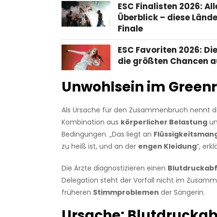
ESC Finalisten 2026: All
Überblick – diese Länd
Finale
ESC Favoriten 2026: Di
die größten Chancen a
Unwohlsein im Green
Als Ursache für den Zusammenbruch nennt 
Kombination aus
körperlicher Belastung
un
Bedingungen. „Das liegt an
Flüssigkeitsman
zu heiß ist, und an der
engen Kleidung
“, erk
Die Ärzte diagnostizieren einen
Blutdruckabf
Delegation steht der Vorfall nicht im Zusam
früheren
Stimmproblemen
der Sängerin.
Ursache: Blutdruckab