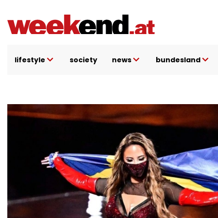
Direkt
zum
Inhalt
lifestyle
society
news
bundesland