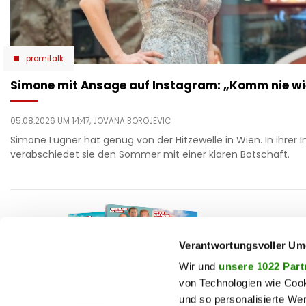
promitalk
Simone mit Ansage auf Instagram: „Komm nie wi
05.08.2026 UM 14:47,
JOVANA BOROJEVIC
Simone Lugner hat genug von der Hitzewelle in Wien. In ihrer
verabschiedet sie den Sommer mit einer klaren Botschaft.
F
auto
beau
Verantwortungsvoller Um
T
chron
Wir und
unsere 1022 Part
von Technologien wie Cook
fashi
und so personalisierte We