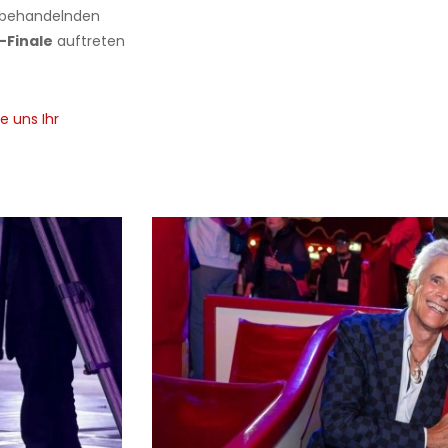
e behandelnden
-Finale
auftreten
e uns Ihr