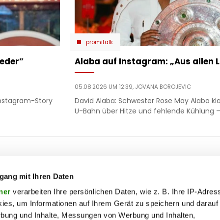
promitalk
eder”
Alaba auf Instagram: „Aus allen 
05.08.2026 UM 12:39,
JOVANA BOROJEVIC
 Instagram-Story
David Alaba: Schwester Rose May Alaba kla
U-Bahn über Hitze und fehlende Kühlung – i
ooter
 & motor
liebe
ty
politik
gang mit Ihren Daten
op
Soc
ik
reise
ner
verarbeiten Ihre persönlichen Daten, wie z. B. Ihre IP-Adress
ies, um Informationen auf Ihrem Gerät zu speichern und darauf
on
society
rbung und Inhalte, Messungen von Werbung und Inhalten,