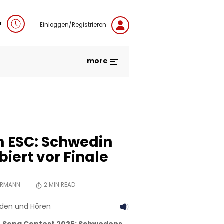
r
Einloggen/Registrieren
more
 ESC: Schwedin
biert vor Finale
HERMANN
2
MIN READ
aden und Hören