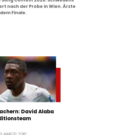
n Song Contest 2026: Schwedens
iert nach der Probe in Wien. Ärzte
dem Finale.
achern: David Alaba
ditionsteam
13,
MARCEL TOIFL