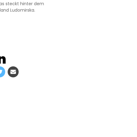
as steckt hinter dem
land Ludomirska.
n