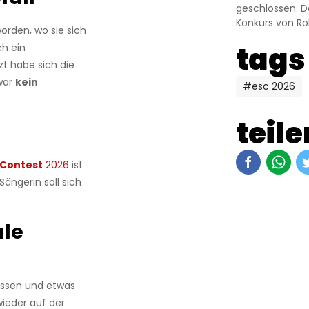
geschlossen. D
Konkurs von Ro
worden, wo sie sich
tags
ch ein
zt habe sich die
 war
kein
#esc 2026
teile
 Contest
2026
ist
 Sängerin soll sich
ale
essen und etwas
ieder auf der