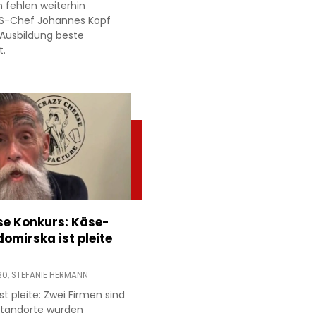
n fehlen weiterhin
MS-Chef Johannes Kopf
 Ausbildung beste
t.
e Konkurs: Käse-
domirska ist pleite
30,
STEFANIE HERMANN
t pleite: Zwei Firmen sind
 Standorte wurden