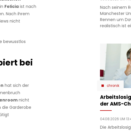
in
Felicia
ist nach
Nach seinem R
Manchester Un
. Nach ihrem
Rennen um Dav
iews nicht
realistisch ist
be bewusstlos
biert bei
on
hat sich der
chronik
mmenbruch
Arbeitslosig
enroom
nicht
der AMS-Ch
in die Garderobe
ätigt
04.08.2026 UM 13:
Die Arbeitslosi