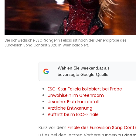
Die schwedische ESC-Sängerin Felicia ist nach der Generalprobe des
Eurovision Song Contest 2026 in Wien kollabiert.
Wählen Sie weekend.at als
bevorzugte Google-Quelle
ESC-Star Felicia kollabiert bei Probe
Unwohlsein im Greenroom
Ursache: Blutdruckabfall
Ärztliche Entwarnung
Auftritt beim ESC-Finale
Kurz vor dem
Finale des Eurovision Song Cont
ist es bei den letzten Vorbereitungen zu
dram