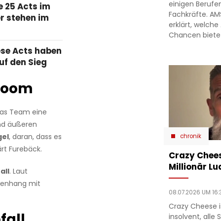
einigen Berufe
e 25 Acts im
Fachkräfte. A
er stehen im
erklärt, welche
Chancen biete
ese Acts haben
uf den Sieg
room
das Team eine
d äußeren
gel
, daran, dass es
chronik
lärt Furebäck.
Crazy Chees
Millionär Lu
all
. Laut
menhang mit
08.07.2026 UM 16:
Crazy Cheese is
fall
insolvent, alle