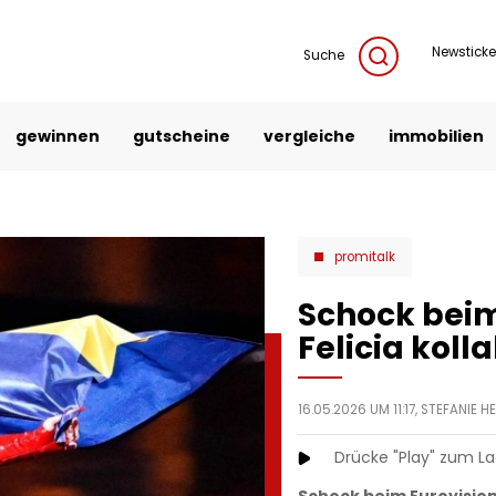
Newsticke
Suche
gewinnen
gutscheine
vergleiche
immobilien
promitalk
Schock beim
Felicia kolla
16.05.2026 UM 11:17,
STEFANIE 
Drücke "Play" zum L