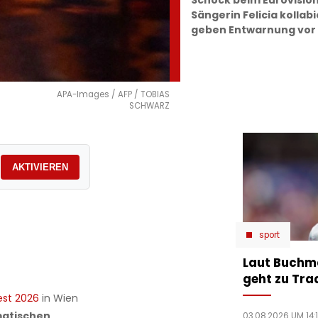
Schock beim Eurovisio
Sängerin Felicia kollab
geben Entwarnung vor 
APA-Images / AFP / TOBIAS
SCHWARZ
AKTIVIEREN
sport
Laut Buchm
geht zu Tra
est 2026
in Wien
atischen
03.08.2026 UM 14: