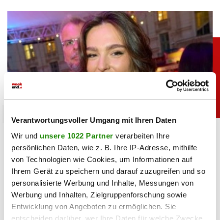
promitalk
Verantwortungsvoller Umgang mit Ihren Daten
Lili Paul-Roncalli ganz privat: So sieht man sie
Wir und
unsere 1022 Partner
verarbeiten Ihre
nur selten
persönlichen Daten, wie z. B. Ihre IP-Adresse, mithilfe
von Technologien wie Cookies, um Informationen auf
07.08.2026 UM 15:30,
JOVANA BOROJEVIC
Ihrem Gerät zu speichern und darauf zuzugreifen und so
personalisierte Werbung und Inhalte, Messungen von
Lili Paul-Roncalli genießt ihre Sommer-Auszeit. Auf
Instagram zeigt die Zirkustochter sonnige Momente im
Werbung und Inhalten, Zielgruppenforschung sowie
Bikini, auf dem Boot und am Wasser.
Entwicklung von Angeboten zu ermöglichen. Sie
entscheiden darüber, wer Ihre Daten für welche Zwecke