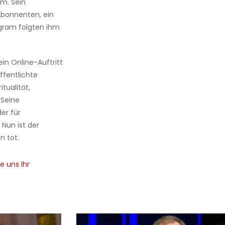
um. Sein
 Abonnenten, ein
tagram folgten ihm
in Online-Auftritt
öffentlichte
tualität,
 Seine
er für
 Nun ist der
n tot.
e uns Ihr