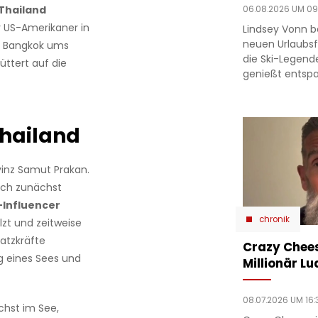
Thailand
06.08.2026 UM 09
r US-Amerikaner in
Lindsey Vonn b
neuen Urlaubsfo
e Bangkok ums
die Ski-Legend
üttert auf die
genießt entsp
Thailand
ovinz Samut Prakan.
ich zunächst
-Influencer
chronik
lzt und zeitweise
atzkräfte
Crazy Chees
ng eines Sees und
Millionär Lu
08.07.2026 UM 16:
hst im See,