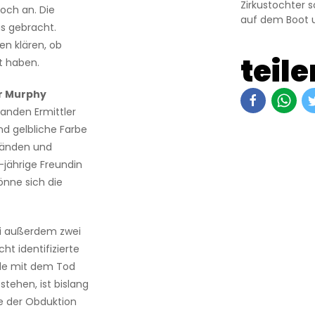
Zirkustochter 
och an. Die
auf dem Boot 
s gebracht.
en klären, ob
teile
t haben.
r Murphy
anden Ermittler
d gelbliche Farbe
tänden und
-jährige Freundin
önne sich die
ei außerdem zwei
ht identifizierte
nde mit dem Tod
ehen, ist bislang
se der Obduktion