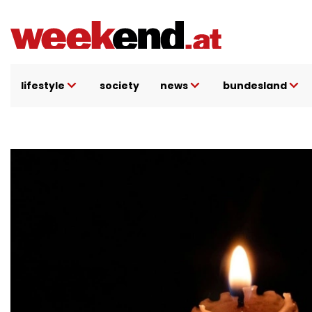
Direkt
zum
Inhalt
lifestyle
society
news
bundesland