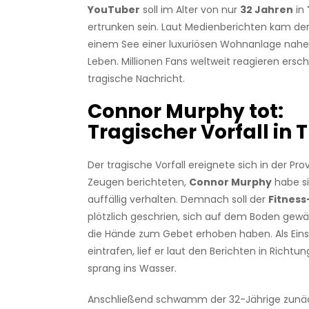
YouTuber
soll im Alter von nur
32 Jahren
in
ertrunken sein. Laut Medienberichten kam de
einem See einer luxuriösen Wohnanlage nah
Leben. Millionen Fans weltweit reagieren ersch
tragische Nachricht.
Connor Murphy tot:
Tragischer Vorfall in 
Der tragische Vorfall ereignete sich in der Pr
Zeugen berichteten,
Connor Murphy
habe s
auffällig verhalten. Demnach soll der
Fitness
plötzlich geschrien, sich auf dem Boden gewä
die Hände zum Gebet erhoben haben. Als Eins
eintrafen, lief er laut den Berichten in Richtu
sprang ins Wasser.
Anschließend schwamm der 32-Jährige zunäc