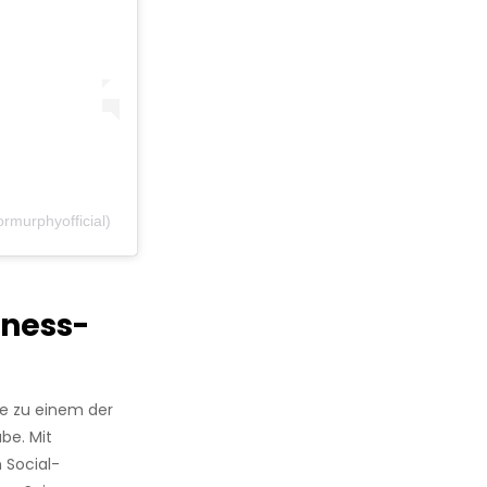
rmurphyofficial)
tness-
e zu einem der
be. Mit
 Social-