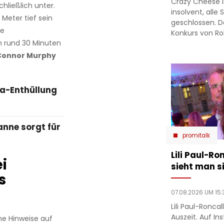
Crazy Cheese is
hließlich unter.
insolvent, alle
Meter tief sein
geschlossen. D
te
Konkurs von Ro
 rund 30 Minuten
Connor Murphy
a-Enthüllung
anne sorgt für
promitalk
Lili Paul-Ro
i
sieht man si
s
07.08.2026 UM 15:
Lili Paul-Ronca
Auszeit. Auf In
ine Hinweise auf