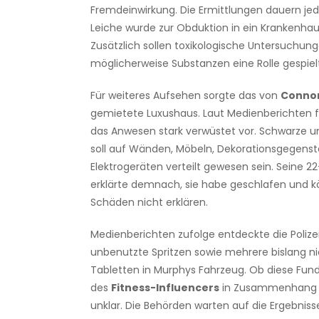
Fremdeinwirkung. Die Ermittlungen dauern jed
Leiche wurde zur Obduktion in ein Krankenhau
Zusätzlich sollen toxikologische Untersuchung
möglicherweise Substanzen eine Rolle gespiel
Für weiteres Aufsehen sorgte das von
Conno
gemietete Luxushaus. Laut Medienberichten f
das Anwesen stark verwüstet vor. Schwarze un
soll auf Wänden, Möbeln, Dekorationsgegens
Elektrogeräten verteilt gewesen sein. Seine 22
erklärte demnach, sie habe geschlafen und k
Schäden nicht erklären.
Medienberichten zufolge entdeckte die Poliz
unbenutzte Spritzen sowie mehrere bislang nic
Tabletten in Murphys Fahrzeug. Ob diese Fu
des
Fitness-Influencers
in Zusammenhang st
unklar. Die Behörden warten auf die Ergebnis