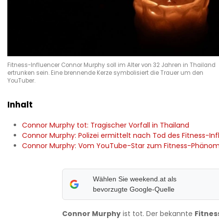
Fitness-Influencer Connor Murphy soll im Alter von 32 Jahren in Thailand
ertrunken sein. Eine brennende Kerze symbolisiert die Trauer um den
YouTuber.
Inhalt
Connor Murphy tot: Tragischer Vorfall in Thailand
Connor Murphy: Polizei ermittelt nach Tod des Fitness-In
Connor Murphy: Vom YouTube-Star zum Fitness-Phäno
Wählen Sie weekend.at als
bevorzugte Google-Quelle
Connor Murphy
ist tot. Der bekannte
Fitnes