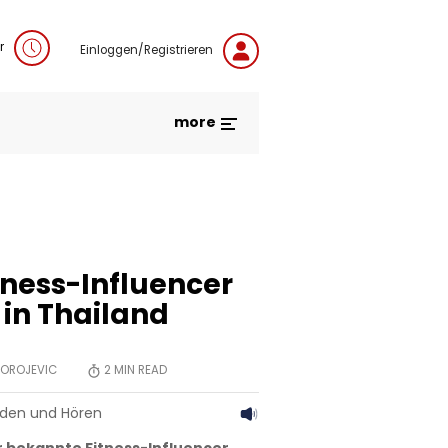
r
Einloggen/Registrieren
more
tness-Influencer
t in Thailand
OROJEVIC
2
MIN READ
aden und Hören