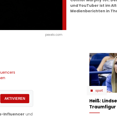
Connor Murphy tot: De
und YouTuber ist im Alt
Medienberichten in Tha
pexels.com
fluencers
men
sport
AKTIVIEREN
Heiß: Linds
Traumfigur 
s-Influencer
und