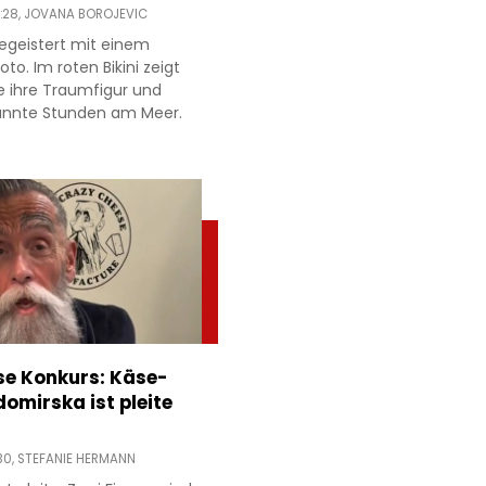
:28,
JOVANA BOROJEVIC
egeistert mit einem
to. Im roten Bikini zeigt
e ihre Traumfigur und
annte Stunden am Meer.
e Konkurs: Käse-
domirska ist pleite
30,
STEFANIE HERMANN