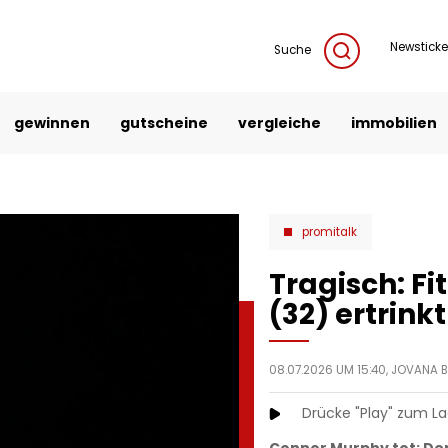
Newsticke
Suche
gewinnen
gutscheine
vergleiche
immobilien
promitalk
Tragisch: Fi
(32) ertrink
08.07.2026 UM 15:40,
JOVANA B
Drücke "Play" zum L