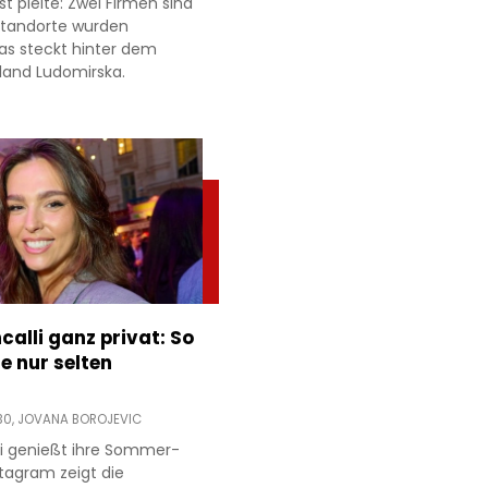
t pleite: Zwei Firmen sind
 Standorte wurden
as steckt hinter dem
land Ludomirska.
ncalli ganz privat: So
e nur selten
30,
JOVANA BOROJEVIC
lli genießt ihre Sommer-
stagram zeigt die