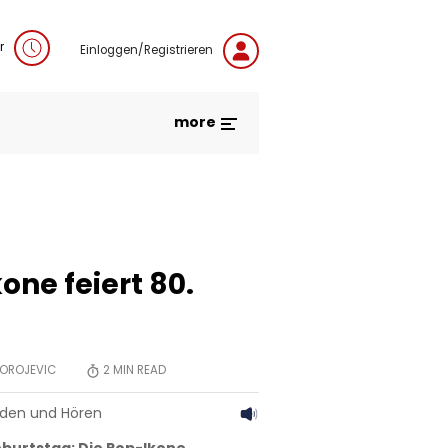
r
Einloggen/Registrieren
more
one feiert 80.
OROJEVIC
2
MIN READ
aden und Hören