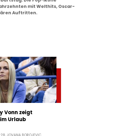
eburtstag: Die Pop-Ikone
Jahrzehnten mit Welthits, Oscar-
ären Auftritten.
ey Vonn zeigt
im Urlaub
:28,
JOVANA BOROJEVIC