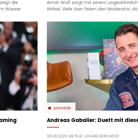
zeigt die
Armin Wolf sorgt mit einem ungewöhnliche
am Wasser.
Wirbel. Viele User feiern den Moderator, doc
promitalk
haming
Andreas Gabalier: Duett mit die
06.08.2026 UM 15:47,
JOVANA BOROJEVIC