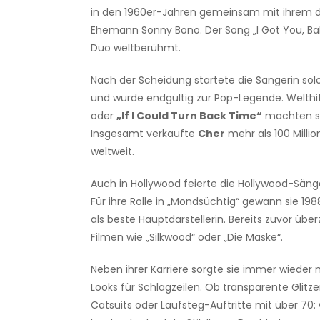
in den 1960er-Jahren gemeinsam mit ihrem 
Ehemann Sonny Bono. Der Song „I Got You, B
Duo weltberühmt.
Nach der Scheidung startete die Sängerin solo
und wurde endgültig zur Pop-Legende. Welthi
oder
„If I Could Turn Back Time“
machten si
Insgesamt verkaufte
Cher
mehr als 100 Milli
weltweit.
Auch in Hollywood feierte die Hollywood-Sänge
Für ihre Rolle in „Mondsüchtig“ gewann sie 19
als beste Hauptdarstellerin. Bereits zuvor üb
Filmen wie „Silkwood“ oder „Die Maske“.
Neben ihrer Karriere sorgte sie immer wieder
Looks für Schlagzeilen. Ob transparente Glitze
Catsuits oder Laufsteg-Auftritte mit über 70: