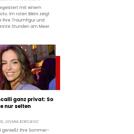
egeistert mit einem
to. Im roten Bikini zeigt
e ihre Traumfigur und
annte Stunden am Meer.
ncalli ganz privat: So
e nur selten
30,
JOVANA BOROJEVIC
lli genießt ihre Sommer-