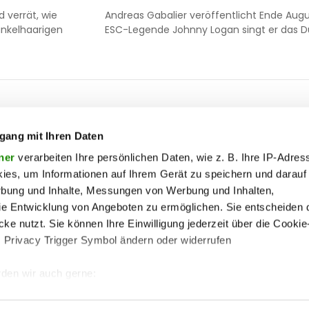
 verrät, wie
Andreas Gabalier veröffentlicht Ende Aug
dunkelhaarigen
ESC-Legende Johnny Logan singt er das D
ooter
 & motor
liebe
ty
politik
gang mit Ihren Daten
op
Soc
ik
reise
ner
verarbeiten Ihre persönlichen Daten, wie z. B. Ihre IP-Adress
ies, um Informationen auf Ihrem Gerät zu speichern und darauf
on
society
rbung und Inhalte, Messungen von Werbung und Inhalten,
enu
ss
sport
lin
e Entwicklung von Angeboten zu ermöglichen. Sie entscheiden 
ss
unterhaltung
ke nutzt. Sie können Ihre Einwilligung jederzeit über die Cookie
s Privacy Trigger Symbol ändern oder widerrufen
iere
wohnen
me
pen
vergleichen
den wir auch gerne:
 Ihre geografische Lage erfassen, welche bis auf einige Meter g