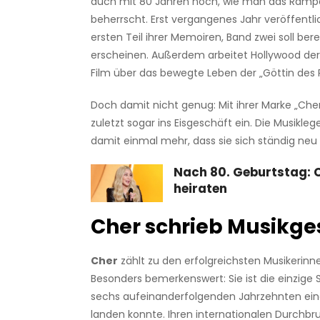
auch mit 80 Jahren noch, wie man das Ramp
beherrscht. Erst vergangenes Jahr veröffentl
ersten Teil ihrer Memoiren, Band zwei soll bere
erscheinen. Außerdem arbeitet Hollywood der
Film über das bewegte Leben der „Göttin des 
Doch damit nicht genug: Mit ihrer Marke „Cher
zuletzt sogar ins Eisgeschäft ein. Die Musikle
damit einmal mehr, dass sie sich ständig neu 
Nach 80. Geburtstag: C
heiraten
Cher schrieb Musikge
Cher
zählt zu den erfolgreichsten Musikerinnen
Besonders bemerkenswert: Sie ist die einzige S
sechs aufeinanderfolgenden Jahrzehnten ei
landen konnte. Ihren internationalen Durchbr