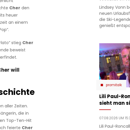
enlicht
Lindsey Vonn b
ichte
Cher
den
neuen Urlaubsfo
its heuer
die Ski-Legend
zeit an einem
genießt entsp
Pop“.
lato“ stieg
Cher
gende beweist
erfindet.
her will
promitalk
schichte
Lili Paul-Ro
sieht man si
 aller Zeiten.
ängerin, die in
07.08.2026 UM 15:
nen Top-Ten-Hit
Lili Paul-Ronca
uch feierte
Cher