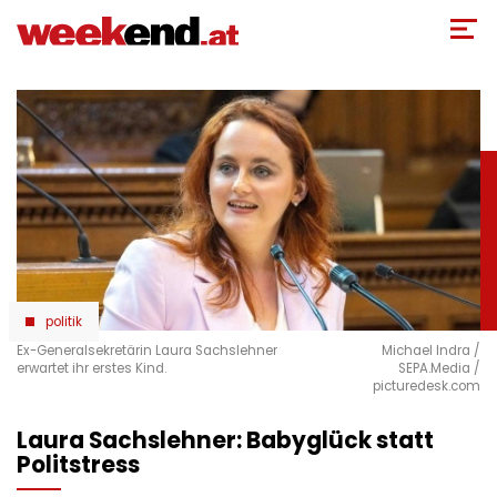
Direkt
zum
Inhalt
politik
Ex-Generalsekretärin Laura Sachslehner
Michael Indra /
erwartet ihr erstes Kind.
SEPA.Media /
picturedesk.com
Laura Sachslehner: Babyglück statt
Politstress