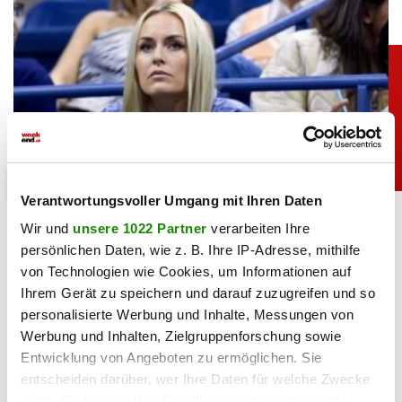
sport
Verantwortungsvoller Umgang mit Ihren Daten
Heiß: Lindsey Vonn zeigt Traumfigur im Urlaub
Wir und
unsere 1022 Partner
verarbeiten Ihre
persönlichen Daten, wie z. B. Ihre IP-Adresse, mithilfe
06.08.2026 UM 09:28,
JOVANA BOROJEVIC
von Technologien wie Cookies, um Informationen auf
Lindsey Vonn begeistert mit einem neuen Urlaubsfoto. Im
Ihrem Gerät zu speichern und darauf zuzugreifen und so
roten Bikini zeigt die Ski-Legende ihre Traumfigur und
personalisierte Werbung und Inhalte, Messungen von
genießt entspannte Stunden am Meer.
Werbung und Inhalten, Zielgruppenforschung sowie
Entwicklung von Angeboten zu ermöglichen. Sie
entscheiden darüber, wer Ihre Daten für welche Zwecke
nutzt. Sie können Ihre Einwilligung jederzeit über die