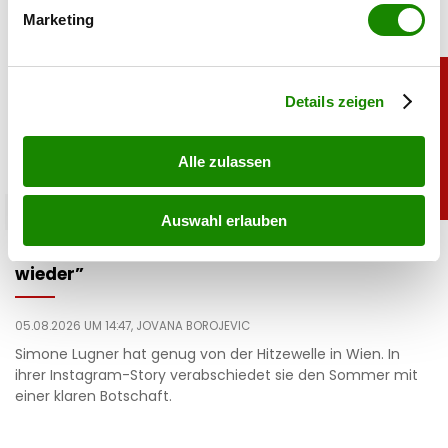
bestimmten Merkmalen (Fingerprinting) identifizieren
Marketing
Erfahren Sie mehr darüber, wie Ihre persönlichen Daten
verarbeitet werden, und legen Sie Ihre Präferenzen im
Abschnitt Einzelheiten
fest.
Details zeigen
Alle zulassen
promitalk
Auswahl erlauben
Simone mit Ansage auf Instagram: „Komm nie
wieder”
05.08.2026 UM 14:47,
JOVANA BOROJEVIC
Simone Lugner hat genug von der Hitzewelle in Wien. In
ihrer Instagram-Story verabschiedet sie den Sommer mit
einer klaren Botschaft.