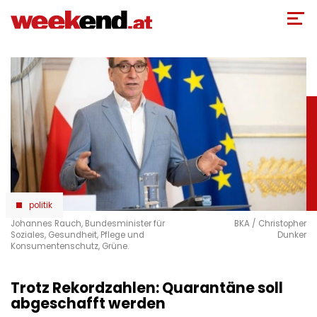
Direkt
zum
Inhalt
politik
Johannes Rauch, Bundesminister für
BKA / Christopher
Soziales, Gesundheit, Pflege und
Dunker
Konsumentenschutz, Grüne.
Trotz Rekordzahlen: Quarantäne soll
abgeschafft werden