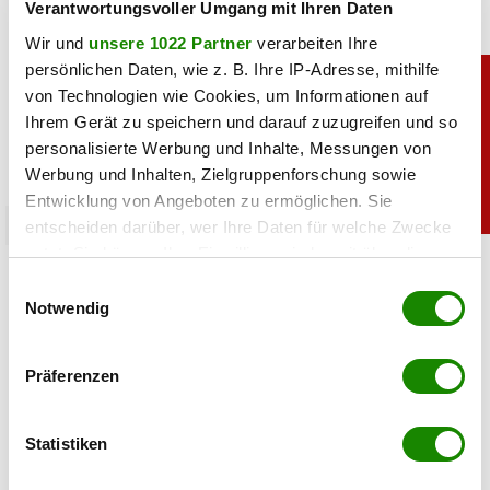
Verantwortungsvoller Umgang mit Ihren Daten
Wir und
unsere 1022 Partner
verarbeiten Ihre
persönlichen Daten, wie z. B. Ihre IP-Adresse, mithilfe
von Technologien wie Cookies, um Informationen auf
Ihrem Gerät zu speichern und darauf zuzugreifen und so
personalisierte Werbung und Inhalte, Messungen von
Werbung und Inhalten, Zielgruppenforschung sowie
Entwicklung von Angeboten zu ermöglichen. Sie
chronik
entscheiden darüber, wer Ihre Daten für welche Zwecke
nutzt. Sie können Ihre Einwilligung jederzeit über die
Crazy Cheese Konkurs: Käse-Millionär
Cookie-Erklärung oder durch Klicken auf das Privacy
Einwilligungsauswahl
Ludomirska ist pleite
Trigger Symbol ändern oder widerrufen
Notwendig
08.07.2026 UM 16:30,
STEFANIE HERMANN
Wenn Sie es erlauben, würden wir auch gerne:
Präferenzen
Crazy Cheese ist pleite: Zwei Firmen sind insolvent, alle
Informationen über Ihre geografische Lage
Standorte wurden geschlossen. Das steckt hinter dem
erfassen, welche bis auf einige Meter genau sein
Konkurs von Roland Ludomirska.
können
Statistiken
Ihr Gerät durch aktives Scannen nach