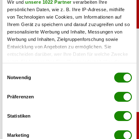
Wir und
unsere 1022 Partner
verarbeiten Ihre
persönlichen Daten, wie z. B. Ihre IP-Adresse, mithilfe
von Technologien wie Cookies, um Informationen auf
Ihrem Gerät zu speichern und darauf zuzugreifen und so
chronik
personalisierte Werbung und Inhalte, Messungen von
Goldpreis zieht kräftig an: Das steckt dahinter
Werbung und Inhalten, Zielgruppenforschung sowie
Entwicklung von Angeboten zu ermöglichen. Sie
entscheiden darüber, wer Ihre Daten für welche Zwecke
07.08.2026 UM 09:23,
YUNUS EMRE KURT
nutzt. Sie können Ihre Einwilligung jederzeit über die
Gold ist wieder gefragt: Der Preis stieg auf den höchsten
Cookie-Erklärung oder durch Klicken auf das Privacy
Stand seit Ende Juni. Schwache US-Jobdaten und ein
Einwilligungsauswahl
fallender Dollar liefern neuen Rückenwind.
Trigger Symbol ändern oder widerrufen
Notwendig
Wenn Sie es erlauben, würden wir auch gerne:
Präferenzen
Informationen über Ihre geografische Lage
erfassen, welche bis auf einige Meter genau sein
können
Statistiken
Ihr Gerät durch aktives Scannen nach
bestimmten Merkmalen (Fingerprinting) identifizieren
Marketing
Erfahren Sie mehr darüber, wie Ihre persönlichen Daten