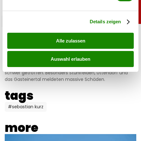
verarbeitet werden, und legen Sie Ihre Präferenzen im
Abschnitt Einzelheiten
fest.
chronik
Details zeigen
Ausnahmezustand: Schwere Schäden nach
Gewittern in Salzburg
Alle zulassen
07.08.2026 UM 08:28,
YUNUS EMRE KURT
Auswahl erlauben
Heftige Gewitter haben am Donnerstag Teile Salzburgs
schwer getroffen. Besonders Stuhlfelden, Uttendorf und
das Gasteinertal meldeten massive Schäden.
tags
#sebastian kurz
more