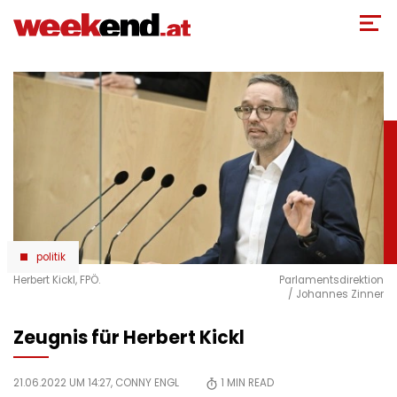
Direkt
zum
Inhalt
politik
Herbert Kickl, FPÖ.
Parlamentsdirektion
/ Johannes Zinner
Zeugnis für Herbert Kickl
21.06.2022 UM 14:27,
CONNY ENGL
1
MIN READ