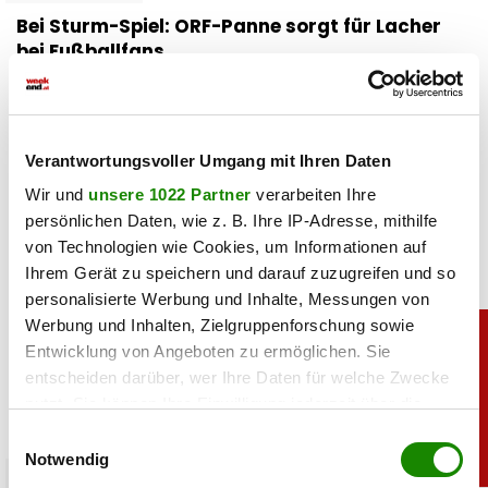
Bei Sturm-Spiel: ORF-Panne sorgt für Lacher
bei Fußballfans
06.08.2026 UM 09:36,
YUNUS EMRE KURT
Kurioser Patzer im ORF: Kommentator Daniel Warmuth
begrüßte die Zuschauer beim Sturm-Spiel live aus der
Verantwortungsvoller Umgang mit Ihren Daten
„türkischen Hauptstadt” und meinte damit Istanbul.
Wir und
unsere 1022 Partner
verarbeiten Ihre
persönlichen Daten, wie z. B. Ihre IP-Adresse, mithilfe
von Technologien wie Cookies, um Informationen auf
Ihrem Gerät zu speichern und darauf zuzugreifen und so
personalisierte Werbung und Inhalte, Messungen von
Werbung und Inhalten, Zielgruppenforschung sowie
Entwicklung von Angeboten zu ermöglichen. Sie
entscheiden darüber, wer Ihre Daten für welche Zwecke
nutzt. Sie können Ihre Einwilligung jederzeit über die
Cookie-Erklärung oder durch Klicken auf das Privacy
Einwilligungsauswahl
Trigger Symbol ändern oder widerrufen
Notwendig
promitalk