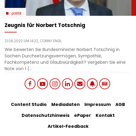
politik
Zeugnis für Norbert Totschnig
21.06.2022 UM 14:22,
CONNY ENGL
Wie bewerten Sie Bundesminister Norbert Totschnig in
Sachen Durchsetzungsvermögen, Sympathie,
Fachkompetenz und Glaubwürdigkeit? Vergeben Sie eine
Note von 1 (…
Social
Footer
Content Studio
Mediadaten
Impressum
AGB
links
Datenschutzhinweis
ePaper
Kontakt
Bottom
menu
Artikel-Feedback
Menu