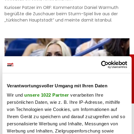
Kurioser Patzer im ORF: Kommentator Daniel Warmuth
begrüßte die Zuschauer beim Sturm-Spiel live aus der
„türkischen Hauptstadt” und meinte damit Istanbul.
Verantwortungsvoller Umgang mit Ihren Daten
Wir und
unsere 1022 Partner
verarbeiten Ihre
sport
persönlichen Daten, wie z. B. Ihre IP-Adresse, mithilfe
von Technologien wie Cookies, um Informationen auf
Heiß: Lindsey Vonn zeigt Traumfigur im Urlaub
Ihrem Gerät zu speichern und darauf zuzugreifen und so
personalisierte Werbung und Inhalte, Messungen von
06.08.2026 UM 09:28,
JOVANA BOROJEVIC
Werbung und Inhalten, Zielgruppenforschung sowie