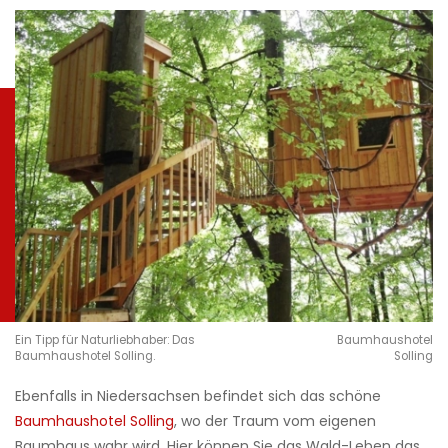
Ein Tipp für Naturliebhaber: Das
Baumhaushotel
Baumhaushotel Solling.
Solling
Ebenfalls in Niedersachsen befindet sich das schöne
Baumhaushotel Solling
, wo der Traum vom eigenen
Baumhaus wahr wird. Hier können Sie das Wald-Leben das