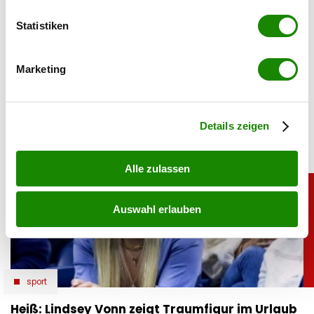
erfassen, welche bis auf einige Meter genau sein
Feedback zu diesem Artikel.
können
Statistiken
Ihr Gerät durch aktives Scannen nach
teilen
bestimmten Merkmalen (Fingerprinting) identifizieren
Marketing
Erfahren Sie mehr darüber, wie Ihre persönlichen Daten
verarbeitet werden, und legen Sie Ihre Präferenzen im
Abschnitt Einzelheiten
fest.
Details zeigen
Alle zulassen
Auswahl erlauben
sport
Heiß: Lindsey Vonn zeigt Traumfigur im Urlaub