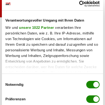
Verantwortungsvoller Umgang mit Ihren Daten
Der Baumkronenweg Kopfing ist der längste
baumkronenweg.at
der Welt.
Wir und
unsere 1022 Partner
verarbeiten Ihre
persönlichen Daten, wie z. B. Ihre IP-Adresse, mithilfe
Auch in Österreich können Sie in den Bäumen nächtigen.
von Technologien wie Cookies, um Informationen auf
Mitten im Herzen des Naturerlebnisparks
Baumkronenweg
Ihrem Gerät zu speichern und darauf zuzugreifen und so
Kopfing
befindet sich die höchste der bisher vorgestellten
personalisierte Werbung und Inhalte, Messungen von
Wipfel-Schlafstätten. Die 6 Holz-Häuschen befinden sich in
Werbung und Inhalten, Zielgruppenforschung sowie
luftigen 10 Metern Höhe und „schweben” auf robusten
Entwicklung von Angeboten zu ermöglichen. Sie
Stelzen, die über 72 Stufen zu erreichen sind. Höhenangst
entscheiden darüber, wer Ihre Daten für welche Zwecke
darf man da allerdings nicht haben!
nutzt. Sie können Ihre Einwilligung jederzeit über die
Cookie-Erklärung oder durch Klicken auf das Privacy
Einwilligungsauswahl
Urlaub im Meer:
Trigger Symbol ändern oder widerrufen
Notwendig
Die 5 spektakulärsten Unterwasserhotels des Planeten.
Wenn Sie es erlauben, würden wir auch gerne:
Präferenzen
Informationen über Ihre geografische Lage
Haben Sie einen Fehler gefunden?
Schicken Sie uns Ihr