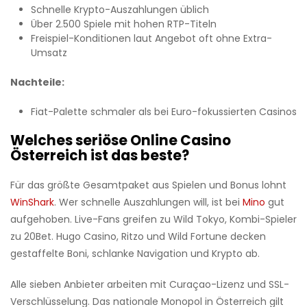
Schnelle Krypto-Auszahlungen üblich
Über 2.500 Spiele mit hohen RTP-Titeln
Freispiel-Konditionen laut Angebot oft ohne Extra-
Umsatz
Nachteile:
Fiat-Palette schmaler als bei Euro-fokussierten Casinos
Welches seriöse Online Casino
Österreich ist das beste?
Für das größte Gesamtpaket aus Spielen und Bonus lohnt
WinShark
. Wer schnelle Auszahlungen will, ist bei
Mino
gut
aufgehoben. Live-Fans greifen zu Wild Tokyo, Kombi-Spieler
zu 20Bet. Hugo Casino, Ritzo und Wild Fortune decken
gestaffelte Boni, schlanke Navigation und Krypto ab.
Alle sieben Anbieter arbeiten mit Curaçao-Lizenz und SSL-
Verschlüsselung. Das nationale Monopol in Österreich gilt