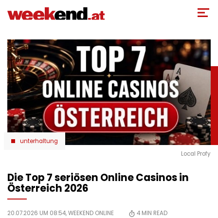
Direkt
zum
Inhalt
unterhaltung
Local Profy
Die Top 7 seriösen Online Casinos in
Österreich 2026
20.07.2026 UM 08:54,
WEEKEND ONLINE
4
MIN READ