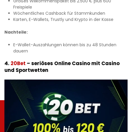
Großes Willkommenspaket bis 2.500 € plus 600
Freispiele
Wöchentliches Cashback für Stammkunden
Karten, E-Wallets, Trustly und Krypto in der Kasse
Nachteile:
E-Wallet-Auszahlungen können bis zu 48 Stunden
dauern
4.
20Bet
– seriöses Online Casino mit Casino
und Sportwetten