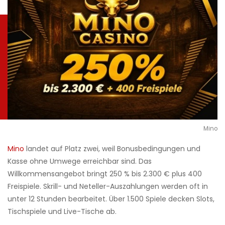
Mino
Mino
landet auf Platz zwei, weil Bonusbedingungen und
Kasse ohne Umwege erreichbar sind. Das
Willkommensangebot bringt 250 % bis 2.300 € plus 400
Freispiele. Skrill- und Neteller-Auszahlungen werden oft in
unter 12 Stunden bearbeitet. Über 1.500 Spiele decken Slots,
Tischspiele und Live-Tische ab.