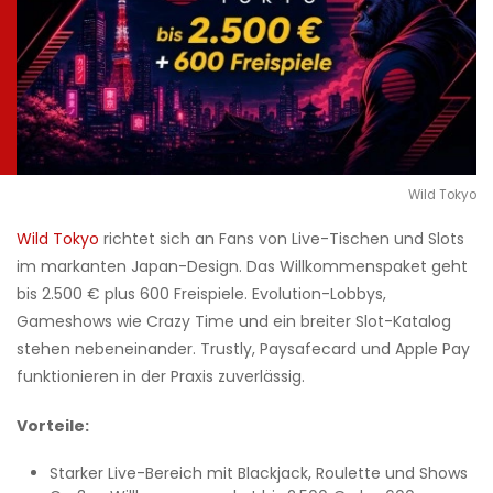
Wild Tokyo
Wild Tokyo
richtet sich an Fans von Live-Tischen und Slots
im markanten Japan-Design. Das Willkommenspaket geht
bis 2.500 € plus 600 Freispiele. Evolution-Lobbys,
Gameshows wie Crazy Time und ein breiter Slot-Katalog
stehen nebeneinander. Trustly, Paysafecard und Apple Pay
funktionieren in der Praxis zuverlässig.
Vorteile:
Starker Live-Bereich mit Blackjack, Roulette und Shows