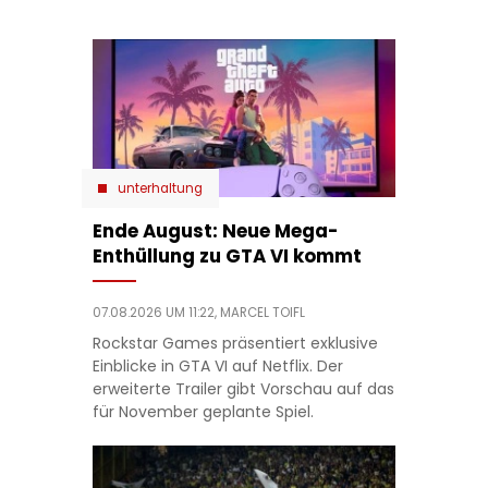
unterhaltung
Ende August: Neue Mega-
Enthüllung zu GTA VI kommt
07.08.2026 UM 11:22,
MARCEL TOIFL
Rockstar Games präsentiert exklusive
Einblicke in GTA VI auf Netflix. Der
erweiterte Trailer gibt Vorschau auf das
für November geplante Spiel.