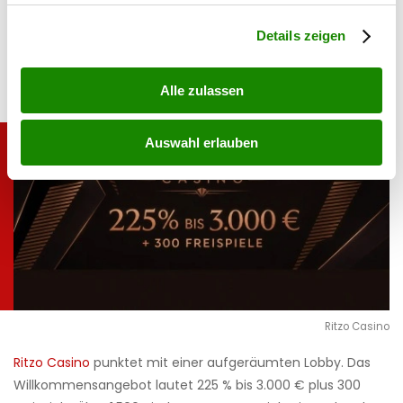
6.
Ritzo Casino
– seriöses Online Casino für
Abschnitt Einzelheiten
fest.
mobiles Spielen
Details zeigen
Alle zulassen
Auswahl erlauben
Ritzo Casino
Ritzo Casino
punktet mit einer aufgeräumten Lobby. Das
Willkommensangebot lautet 225 % bis 3.000 € plus 300