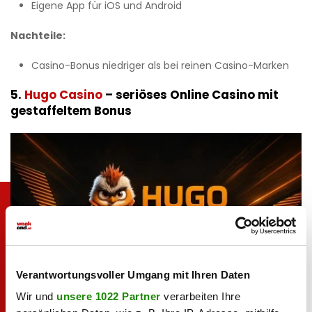
Eigene App für iOS und Android
Nachteile:
Casino-Bonus niedriger als bei reinen Casino-Marken
5.
Hugo Casino
– seriöses Online Casino mit
gestaffeltem Bonus
Verantwortungsvoller Umgang mit Ihren Daten
Wir und
unsere 1022 Partner
verarbeiten Ihre