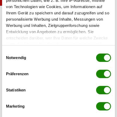
persönlichen Daten, wie z. B. Ihre IP-Adresse, mithilfe
von Technologien wie Cookies, um Informationen auf
Hugo Casino
Ihrem Gerät zu speichern und darauf zuzugreifen und so
personalisierte Werbung und Inhalte, Messungen von
Hugo Casino
setzt auf ein gestaffeltes Paket mit 225 % bis
Werbung und Inhalten, Zielgruppenforschung sowie
600 € plus 275 Freispiele über mehrere Einzahlungen. Die
Entwicklung von Angeboten zu ermöglichen. Sie
Oberfläche bleibt ruhig, ohne laute Animationen.
entscheiden darüber, wer Ihre Daten für welche Zwecke
Progressive Jackpots, Live-Roulette und Reload-Aktionen
nutzt. Sie können Ihre Einwilligung jederzeit über die
ergänzen das Angebot.
Cookie-Erklärung oder durch Klicken auf das Privacy
Einwilligungsauswahl
Trigger Symbol ändern oder widerrufen
Notwendig
Vorteile:
Wenn Sie es erlauben, würden wir auch gerne:
Mehrstufiges Willkommenspaket mit Freispielen
Präferenzen
Über 2.000 Spiele inklusive Jackpots und Live-Tische
Informationen über Ihre geografische Lage
Einzahlungslimits direkt im Profil einstellbar Reload-
erfassen, welche bis auf einige Meter genau sein
Aktionen für Bestandskunden
können
Statistiken
Ihr Gerät durch aktives Scannen nach
Nachteile:
bestimmten Merkmalen (Fingerprinting) identifizieren
Marketing
Jede Bonusstufe hat eigene Bedingungen
Erfahren Sie mehr darüber, wie Ihre persönlichen Daten
verarbeitet werden, und legen Sie Ihre Präferenzen im