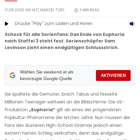
01.06.2026 UM 14:17,
MARCEL TOIFL
3
MIN READ
Drücke "Play" zum Laden und Hören
Schock für alle Serienfans: Das Ende von Euphoria
nach Staffel 3 steht fest. Serienschöpfer Sam
Levinson zieht einen endgültigen Schlussstrich.
Wählen Sie weekend.at als
AKTIVIEREN
bevorzugte Google-Quelle
Sie spaltete die Gemüter, brach Tabus und fesselte
Millionen Teenager weltweit an die Bildschirme: Die US-
Produktion
„Euphoria“
gilt als eines der prägendsten
Popkultur-Phänomene der letzten Jahre. Nun müssen die
Fans des düsteren High-School-Dramas jedoch einen
extrem harten Schlag verkraften, denn das endgültige