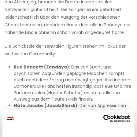
den Äther ging, brennen die Drähte in den sozialen
Netzwerken glühend heiß. Die Fangemeinde debattiert
leidenschaftlich über den Ausgang der verschiedenen
Charakterstudien, nachdem Hauptdarstellerin Zendaya das
nahende Finale ohnehin schon vorab angedeutet hatte.
Die Schicksale der zentralen Figuren stehen im Fokus der
weltweiten Community:
Rue Bennett (Zendaya)
: Das von Sucht und
psychischen Abgründen geplagte Mädchen kämpft
auch nach dem Entzug unentwegt gegen ihre inneren
Dämonen. Die Fans hoffen inständig, dass Rue und ihre
Partnerin Jules (Hunter Schafer) einen friedlichen
Ausweg aus dem Teufelskreis finden.
Nate Jacobs (Jacob Elordi)
: Der von Aggressionen
und toxischer Männlichkeit getriebene Footballstar
stand bis zum Schluss im Zentrum gewaltsamer
Konflikte.
Cassie Howard (Sydney Sweeney)
: Gezeichnet von