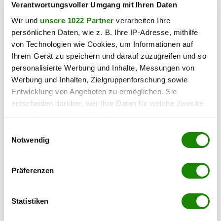
der verzweifelten Gier nach männlicher Anerkennung,
Verantwortungsvoller Umgang mit Ihren Daten
verstrickte sich Cassie in eine hochgradig
Wir und
unsere 1022 Partner
verarbeiten Ihre
zerstörerische Affäre mit Nate.
persönlichen Daten, wie z. B. Ihre IP-Adresse, mithilfe
Für den Serienschöpfer selbst lässt das gewählte Finale
von Technologien wie Cookies, um Informationen auf
keine Fragen offen. „Es fühlte sich wie ein ehrliches Ende
Ihrem Gerät zu speichern und darauf zuzugreifen und so
an“, zog Levinson Bilanz. Das kontroverse Epos
personalisierte Werbung und Inhalte, Messungen von
verabschiedet sich damit zwar von den Bildschirmen, wird
Werbung und Inhalten, Zielgruppenforschung sowie
Entwicklung von Angeboten zu ermöglichen. Sie
der Popkultur aber zweifellos als Diskussionsstoff erhalten
entscheiden darüber, wer Ihre Daten für welche Zwecke
bleiben.
nutzt. Sie können Ihre Einwilligung jederzeit über die
Cookie-Erklärung oder durch Klicken auf das Privacy
Einwilligungsauswahl
Haben Sie einen Fehler gefunden?
Schicken Sie uns Ihr
Trigger Symbol ändern oder widerrufen
Notwendig
Feedback zu diesem Artikel.
Wenn Sie es erlauben, würden wir auch gerne:
Präferenzen
teilen
Informationen über Ihre geografische Lage
erfassen, welche bis auf einige Meter genau sein
können
Statistiken
Ihr Gerät durch aktives Scannen nach