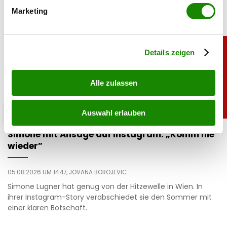
bestimmten Merkmalen (Fingerprinting) identifizieren
Marketing
Erfahren Sie mehr darüber, wie Ihre persönlichen Daten
verarbeitet werden, und legen Sie Ihre Präferenzen im
Abschnitt Einzelheiten
fest.
Details zeigen
Alle zulassen
Auswahl erlauben
promitalk
Simone mit Ansage auf Instagram: „Komm nie
wieder”
05.08.2026 UM 14:47,
JOVANA BOROJEVIC
Simone Lugner hat genug von der Hitzewelle in Wien. In
ihrer Instagram-Story verabschiedet sie den Sommer mit
einer klaren Botschaft.