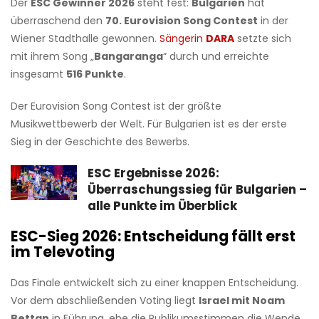
Der
ESC Gewinner 2026
steht fest:
Bulgarien
hat
überraschend den
70. Eurovision Song Contest
in der
Wiener Stadthalle gewonnen.
Sängerin
DARA
setzte sich
mit ihrem Song „
Bangaranga
“ durch und erreichte
insgesamt
516 Punkte
.
Der Eurovision Song Contest ist der größte
Musikwettbewerb der Welt. Für Bulgarien ist es der erste
Sieg in der Geschichte des Bewerbs.
ESC Ergebnisse 2026:
Überraschungssieg für Bulgarien –
alle Punkte im Überblick
ESC-Sieg 2026: Entscheidung fällt erst
im Televoting
Das Finale entwickelt sich zu einer knappen Entscheidung.
Vor dem abschließenden Voting liegt
Israel mit Noam
Bettan
in Führung, ehe die Publikumsstimmen die Wende