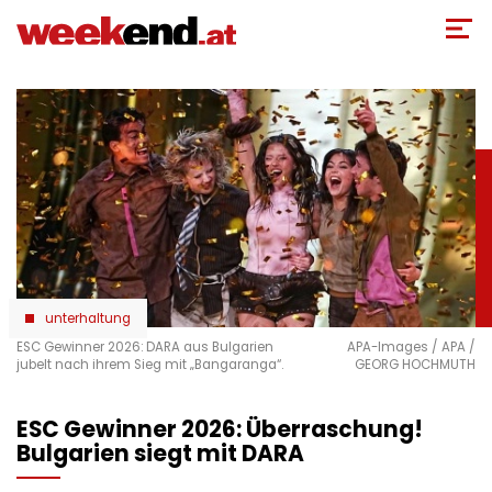
Direkt
zum
Inhalt
unterhaltung
ESC Gewinner 2026: DARA aus Bulgarien
APA-Images / APA /
jubelt nach ihrem Sieg mit „Bangaranga“.
GEORG HOCHMUTH
ESC Gewinner 2026: Überraschung!
Bulgarien siegt mit DARA