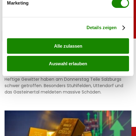
Marketing
Erfahren Sie mehr darüber, wie Ihre persönlichen Daten
verarbeitet werden, und legen Sie Ihre Präferenzen im
Abschnitt Einzelheiten
fest.
Details zeigen
chronik
Alle zulassen
Ausnahmezustand: Schwere Schäden nach
Gewittern in Salzburg
Auswahl erlauben
07.08.2026 UM 08:28,
YUNUS EMRE KURT
Heftige Gewitter haben am Donnerstag Teile Salzburgs
schwer getroffen. Besonders Stuhlfelden, Uttendorf und
das Gasteinertal meldeten massive Schäden.