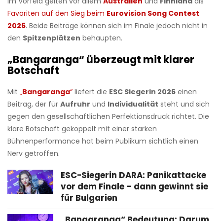
Im Vorfeld gelten vor allem
Australien
und
Finnland
als
Favoriten auf den Sieg beim
Eurovision Song Contest
2026
. Beide Beiträge können sich im Finale jedoch nicht in
den
Spitzenplätzen
behaupten.
„Bangaranga“ überzeugt mit klarer
Botschaft
Mit
„
Bangaranga
“
liefert die
ESC Siegerin 2026
einen
Beitrag, der für
Aufruhr
und
Individualität
steht und sich
gegen den gesellschaftlichen Perfektionsdruck richtet. Die
klare Botschaft gekoppelt mit einer starken
Bühnenperformance hat beim Publikum sichtlich einen
Nerv getroffen.
ESC-Siegerin DARA: Panikattacke
vor dem Finale – dann gewinnt sie
für Bulgarien
„Bangaranga“ Bedeutung: Darum