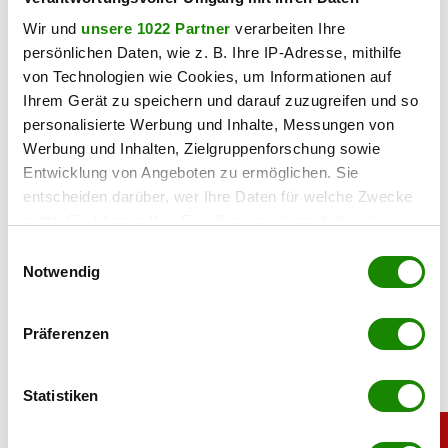
Wir und
unsere 1022 Partner
verarbeiten Ihre
Mit dem Sieg wird Bulgarien erstmals Gastgeber des
persönlichen Daten, wie z. B. Ihre IP-Adresse, mithilfe
Eurovision Song Contest. Der Bewerb wandert damit 2027
von Technologien wie Cookies, um Informationen auf
nach Südosteuropa. Zum Abschluss bleibt vor allem eine
Ihrem Gerät zu speichern und darauf zuzugreifen und so
Botschaft der Siegerin: „Alles ist möglich.“
personalisierte Werbung und Inhalte, Messungen von
Werbung und Inhalten, Zielgruppenforschung sowie
Haben Sie einen Fehler gefunden?
Schicken Sie uns Ihr
Entwicklung von Angeboten zu ermöglichen. Sie
Feedback zu diesem Artikel.
entscheiden darüber, wer Ihre Daten für welche Zwecke
nutzt. Sie können Ihre Einwilligung jederzeit über die
teilen
Cookie-Erklärung oder durch Klicken auf das Privacy
Einwilligungsauswahl
Trigger Symbol ändern oder widerrufen
Notwendig
Wenn Sie es erlauben, würden wir auch gerne:
Präferenzen
Informationen über Ihre geografische Lage
erfassen, welche bis auf einige Meter genau sein
können
Statistiken
Ihr Gerät durch aktives Scannen nach
bestimmten Merkmalen (Fingerprinting) identifizieren