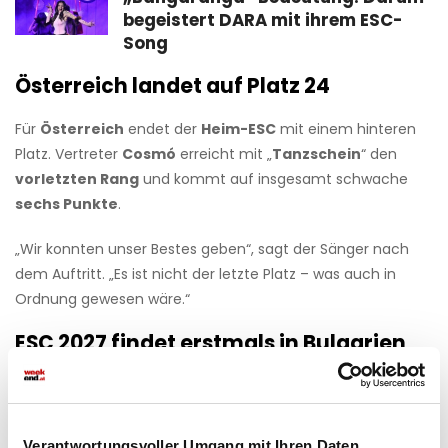
begeistert DARA mit ihrem ESC-
Song
Österreich landet auf Platz 24
Für
Österreich
endet der
Heim-ESC
mit einem hinteren
Platz. Vertreter
Cosmó
erreicht mit „
Tanzschein
“ den
vorletzten Rang
und kommt auf insgesamt schwache
sechs Punkte
.
„Wir konnten unser Bestes geben“, sagt der Sänger nach
dem Auftritt. „Es ist nicht der letzte Platz – was auch in
Ordnung gewesen wäre.“
ESC 2027 findet erstmals in Bulgarien
statt
Der ESC 2026 in Wien erreichte zehntausende Fans vor Ort
und ein Millionenpublikum vor den Bildschirmen.
Verantwortungsvoller Umgang mit Ihren Daten