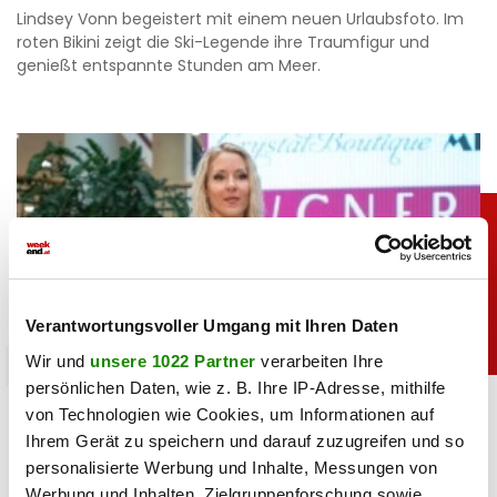
Lindsey Vonn begeistert mit einem neuen Urlaubsfoto. Im
roten Bikini zeigt die Ski-Legende ihre Traumfigur und
genießt entspannte Stunden am Meer.
Verantwortungsvoller Umgang mit Ihren Daten
Wir und
unsere 1022 Partner
verarbeiten Ihre
promitalk
persönlichen Daten, wie z. B. Ihre IP-Adresse, mithilfe
Simone mit Ansage auf Instagram: „Komm nie
von Technologien wie Cookies, um Informationen auf
wieder”
Ihrem Gerät zu speichern und darauf zuzugreifen und so
personalisierte Werbung und Inhalte, Messungen von
05.08.2026 UM 14:47,
JOVANA BOROJEVIC
Werbung und Inhalten, Zielgruppenforschung sowie