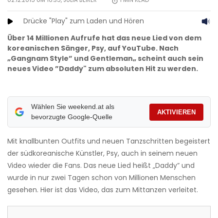
02.12.2015 UM 16:35,
JULIA BEIRER
1
MIN READ
Drücke "Play" zum Laden und Hören
Über 14 Millionen Aufrufe hat das neue Lied von dem
koreanischen Sänger, Psy, auf YouTube. Nach
„Gangnam Style” und Gentleman„ scheint auch sein
neues Video ”Daddy" zum absoluten Hit zu werden.
Wählen Sie weekend.at als
AKTIVIEREN
bevorzugte Google-Quelle
Mit knallbunten Outfits und neuen Tanzschritten begeistert
der südkoreanische Künstler, Psy, auch in seinem neuen
Video wieder die Fans. Das neue Lied heißt „Daddy” und
wurde in nur zwei Tagen schon von Millionen Menschen
gesehen. Hier ist das Video, das zum Mittanzen verleitet.