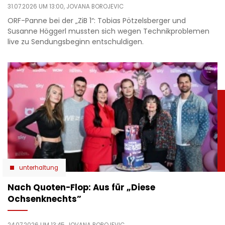
31.07.2026 UM 13:00,
JOVANA BOROJEVIC
ORF-Panne bei der „ZiB 1“: Tobias Pötzelsberger und
Susanne Höggerl mussten sich wegen Technikproblemen
live zu Sendungsbeginn entschuldigen.
unterhaltung
Nach Quoten-Flop: Aus für „Diese
Ochsenknechts”
24.07.2026 UM 13:45,
JOVANA BOROJEVIC