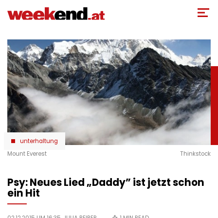
Direkt
zum
Inhalt
unterhaltung
Mount Everest
Thinkstock
Psy: Neues Lied „Daddy” ist jetzt schon
ein Hit