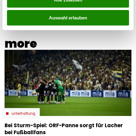
06.08.2026 UM 12:03,
YUNUS EMRE KURT
Starkes Gewitter: Die Gewittergefahr steigt am Donnerstag
deutlich an. Besonders in Teilen Salzburgs sowie in
Auswahl erlauben
mehreren Bundesländern gelten erhöhte Warnstufen.
more
unterhaltung
Bei Sturm-Spiel: ORF-Panne sorgt für Lacher
bei Fußballfans