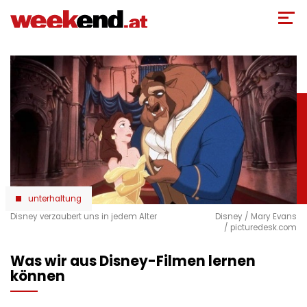
Direkt
zum
Inhalt
unterhaltung
Disney verzaubert uns in jedem Alter
Disney / Mary Evans
/ picturedesk.com
Was wir aus Disney-Filmen lernen
können