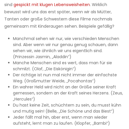
sind
gespickt mit klugen Lebensweisheiten
. Wirklich
bewusst wird uns das erst später, wenn wir als Mütter,
Tanten oder große Schwestern diese Filme nochmals
gemeinsam mit Kinderaugen sehen. Beispiele gefällig?
Manchmal sehen wir nur, wie verschieden Menschen
sind. Aber wenn wir nur genau genug schauen, dann
sehen wir, wie ähnlich wir uns eigentlich sind.
(Prinzessin Jasmin, „Aladdin“)
Manche Menschen sind es wert, dass man für sie
schmilzt. (Olaf, „Die Eiskönigin“)
Der richtige ist nun mal nicht immer der einfachste
Weg. (Großmutter Weide, „Pocahontas“)
Ein wahrer Held wird nicht an der Größe seiner Kraft
gemessen, sondern an der Kraft seines Herzens. (Zeus,
„Hercules“)
Du hast keine Zeit, schüchtern zu sein, du musst kühn
und mutig sein! (Belle, „Die Schöne und das Biest“)
Jeder fällt mal hin, aber erst, wenn man wieder
aufsteht, lernt man zu laufen. (Klopfer, „Bambi“)