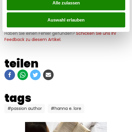
Ungewöhnliche Trends und wenig Alltägliches - von leichter
Alle zulassen
Hand präsentiert: Dem hat sich Passion Author
Hanna E.
Lore
buchstäblich verschrieben.
Auswahl erlauben
Haben Sie einen Fehler gefunden?
Schicken Sie uns Ihr
Feedback zu diesem Artikel.
teilen
tags
#passion author
#hanna e. lore