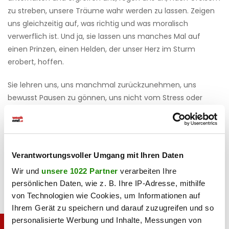
zu streben, unsere Träume wahr werden zu lassen. Zeigen
uns gleichzeitig auf, was richtig und was moralisch
verwerflich ist. Und ja, sie lassen uns manches Mal auf
einen Prinzen, einen Helden, der unser Herz im Sturm
erobert, hoffen.
Sie lehren uns, uns manchmal zurückzunehmen, uns
bewusst Pausen zu gönnen, uns nicht vom Stress oder
einem (übersteigerten) Erwartungsdruck verrückt machen
zu lassen. Hakuna Matata, eben! Oder soll ich Balu zitieren,
der in „Das Dschungelbuch“ singt: Probier’s mal mit
Gemütlichkeit, mit Ruhe und Gemütlichkeit … na,
Verantwortungsvoller Umgang mit Ihren Daten
Ohrwurm?
Wir und
unsere 1022 Partner
verarbeiten Ihre
persönlichen Daten, wie z. B. Ihre IP-Adresse, mithilfe
von Technologien wie Cookies, um Informationen auf
Ihrem Gerät zu speichern und darauf zuzugreifen und so
personalisierte Werbung und Inhalte, Messungen von