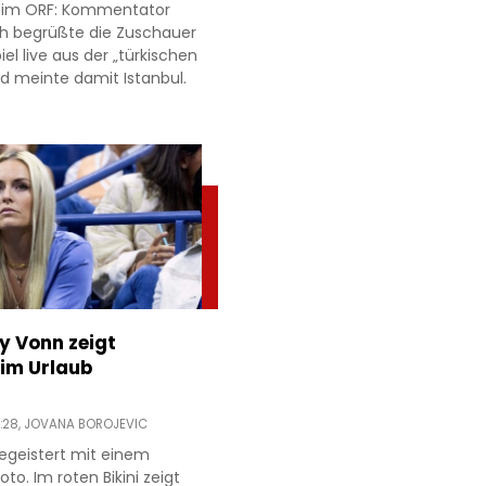
r im ORF: Kommentator
h begrüßte die Zuschauer
l live aus der „türkischen
d meinte damit Istanbul.
ey Vonn zeigt
im Urlaub
:28,
JOVANA BOROJEVIC
egeistert mit einem
to. Im roten Bikini zeigt