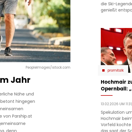
die Ski-Legend
genießt entsp
PeopleImages/istock.com
promitalk
im Jahr
Hochmair zu
Opernball: „
erliche Nähe und
 betont hingegen
13.02.2026 UM 11:31
gemeinsamen
Spekulation um
 von Parship.at
Hochmair beim
nd gemeinsame
Vorfeld kochte
das sagt der Sc
ung, denn