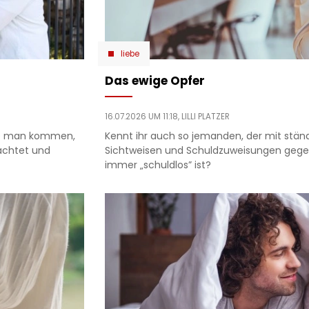
liebe
Das ewige Opfer
16.07.2026 UM 11:18,
LILLI PLATZER
nte man kommen,
Kennt ihr auch so jemanden, der mit st
achtet und
Sichtweisen und Schuldzuweisungen gege
immer „schuldlos” ist?