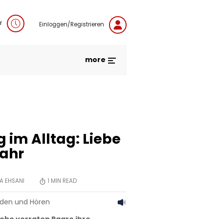
r
Einloggen/Registrieren
more
 im Alltag: Liebe
Jahr
A EHSANI
1
MIN READ
aden und Hören