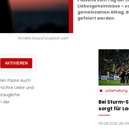
Passend zum Tag der Li
Liebesgeheimnisse – v
gemeinsamen Alltag, de
gefeiert werden.
Annette Sousa/unsplash.com
AKTIVIEREN
lten Paare auch
d ihre Liebe und
unterhaltung
staugliche
Bei Sturm-S
n der
sorgt für L
06.08.2026 UM 09