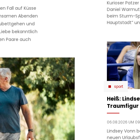
Kurioser Patze
en Fall auf Küsse
Daniel Warmut
beim Sturm-Spie
meinsamen Abenden
Hauptstadt” un
ubettgehen und
 Liebe bekanntlich
en Paare auch
sport
Heiß: Linds
Traumfigur 
06.08.2026 UM 09
Lindsey Vonn b
neuen Urlaubsfo