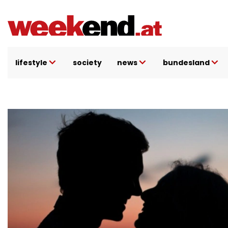
Direkt
zum
Inhalt
lifestyle
society
news
bundesland