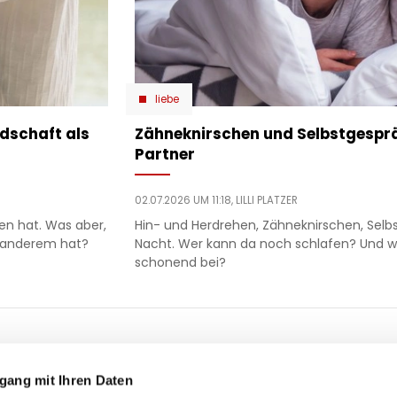
liebe
ndschaft als
Zähneknirschen und Selbstgesprä
Partner
02.07.2026 UM 11:18,
LILLI PLATZER
en hat. Was aber,
Hin- und Herdrehen, Zähneknirschen, Selb
 anderem hat?
Nacht. Wer kann da noch schlafen? Und w
schonend bei?
ooter
 & motor
liebe
ty
politik
gang mit Ihren Daten