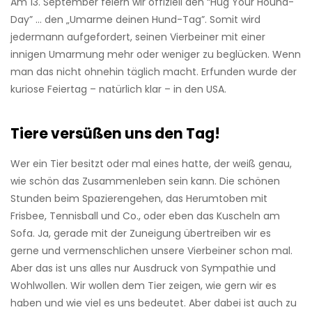
Am 13. September feiern wir offiziell den “Hug Your Hound-
Day” ... den „Umarme deinen Hund-Tag”. Somit wird
jedermann aufgefordert, seinen Vierbeiner mit einer
innigen Umarmung mehr oder weniger zu beglücken. Wenn
man das nicht ohnehin täglich macht. Erfunden wurde der
kuriose Feiertag – natürlich klar – in den USA.
Tiere versüßen uns den Tag!
Wer ein Tier besitzt oder mal eines hatte, der weiß genau,
wie schön das Zusammenleben sein kann. Die schönen
Stunden beim Spazierengehen, das Herumtoben mit
Frisbee, Tennisball und Co., oder eben das Kuscheln am
Sofa. Ja, gerade mit der Zuneigung übertreiben wir es
gerne und vermenschlichen unsere Vierbeiner schon mal.
Aber das ist uns alles nur Ausdruck von Sympathie und
Wohlwollen. Wir wollen dem Tier zeigen, wie gern wir es
haben und wie viel es uns bedeutet. Aber dabei ist auch zu