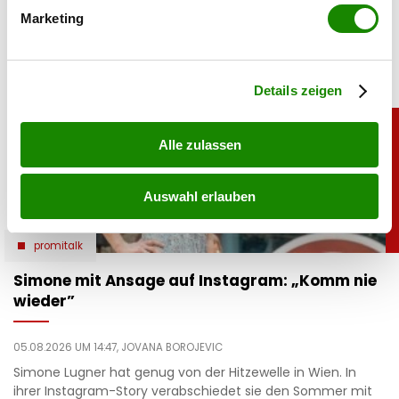
bestimmten Merkmalen (Fingerprinting) identifizieren
genießt entspannte Stunden am Meer.
Marketing
Erfahren Sie mehr darüber, wie Ihre persönlichen Daten
verarbeitet werden, und legen Sie Ihre Präferenzen im
Abschnitt Einzelheiten
fest.
Details zeigen
Alle zulassen
Auswahl erlauben
promitalk
Simone mit Ansage auf Instagram: „Komm nie
wieder”
05.08.2026 UM 14:47,
JOVANA BOROJEVIC
Simone Lugner hat genug von der Hitzewelle in Wien. In
ihrer Instagram-Story verabschiedet sie den Sommer mit