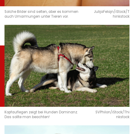
Solche Bilder sind selten, aber es kommen
JulijaFelajn/iStock/T
auch Umarmungen unter Tieren vor.
hinkstock
Kopfauflegen zeigt bei Hunden Dominanz.
SVPhilon/iStock/Thi
Das sollte man beachten!
nkstock