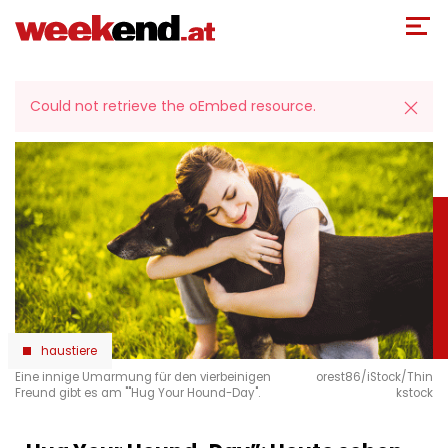
Direkt
zum
Inhalt
Fehlermeldung
Could not retrieve the oEmbed resource.
haustiere
Eine innige Umarmung für den vierbeinigen
orest86/iStock/Thin
Freund gibt es am ""Hug Your Hound-Day".
kstock