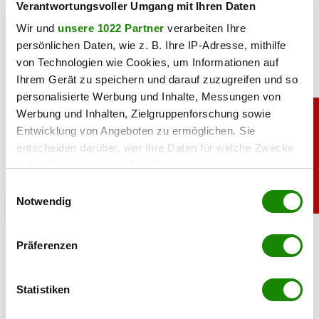
Verantwortungsvoller Umgang mit Ihren Daten
Wir und
unsere 1022 Partner
verarbeiten Ihre
persönlichen Daten, wie z. B. Ihre IP-Adresse, mithilfe
von Technologien wie Cookies, um Informationen auf
Ihrem Gerät zu speichern und darauf zuzugreifen und so
personalisierte Werbung und Inhalte, Messungen von
Werbung und Inhalten, Zielgruppenforschung sowie
Entwicklung von Angeboten zu ermöglichen. Sie
entscheiden darüber, wer Ihre Daten für welche Zwecke
nutzt. Sie können Ihre Einwilligung jederzeit über die
Cookie-Erklärung oder durch Klicken auf das Privacy
Einwilligungsauswahl
Trigger Symbol ändern oder widerrufen
Notwendig
sport
Wenn Sie es erlauben, würden wir auch gerne:
Heiß: Lindsey Vonn zeigt Traumfigur im Urlaub
Präferenzen
Informationen über Ihre geografische Lage
erfassen, welche bis auf einige Meter genau sein
06.08.2026 UM 09:28,
JOVANA BOROJEVIC
können
Statistiken
Lindsey Vonn begeistert mit einem neuen Urlaubsfoto. Im
Ihr Gerät durch aktives Scannen nach
roten Bikini zeigt die Ski-Legende ihre Traumfigur und