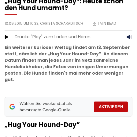
„Hug Your Hound-Day”: Heute schon
den Hund umarmt?
10.09.2015 UM 10:33,
CHRISTA SCHARADITSCH
1
MIN READ
Drücke "Play" zum Laden und Hören
Ein weiterer kurioser Weltag findet am 13. September
statt, nämlich der „Hug Your Hound-Day”. An diesem
Datum findet man jedes Jahr im Netz zahlreiche
Hundeliebhaber, die Fotos von innigen Umarmungen
posten. Die Hunde finden's mal mehr oder weniger
gut.
Wählen Sie weekend.at als
AKTIVIEREN
bevorzugte Google-Quelle
„Hug Your Hound-Day”