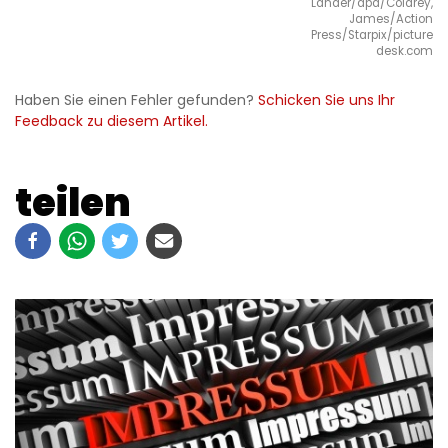
Lander/dpa/Coldrey,
James/Action
Press/Starpix/picture
desk.com
Haben Sie einen Fehler gefunden?
Schicken Sie uns Ihr
Feedback zu diesem Artikel.
teilen