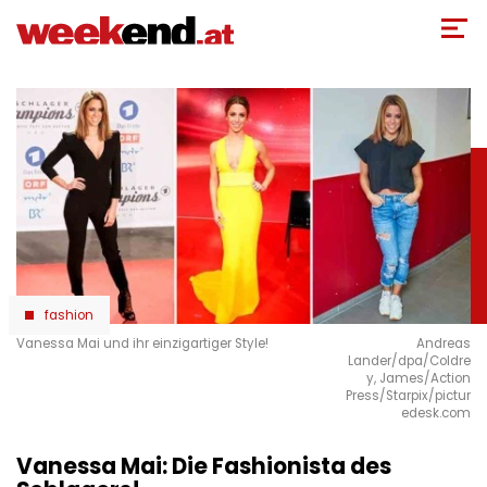
Direkt
zum
Inhalt
fashion
Vanessa Mai und ihr einzigartiger Style!
Andreas
Lander/dpa/Coldre
y, James/Action
Press/Starpix/pictur
edesk.com
Vanessa Mai: Die Fashionista des