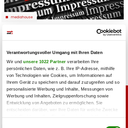
mediahouse
Impressum Weekend Online GmbH und
Offenlegung der Printausgaben Weekend
Magazin
Verantwortungsvoller Umgang mit Ihren Daten
30.09.2024 UM 06:30,
MARIO MARKUS
Wir und
unsere 1022 Partner
verarbeiten Ihre
persönlichen Daten, wie z. B. Ihre IP-Adresse, mithilfe
von Technologien wie Cookies, um Informationen auf
Ihrem Gerät zu speichern und darauf zuzugreifen und so
personalisierte Werbung und Inhalte, Messungen von
Werbung und Inhalten, Zielgruppenforschung sowie
Entwicklung von Angeboten zu ermöglichen. Sie
entscheiden darüber, wer Ihre Daten für welche Zwecke
nutzt. Sie können Ihre Einwilligung jederzeit über die
Cookie-Erklärung oder durch Klicken auf das Privacy
Einwilligungsauswahl