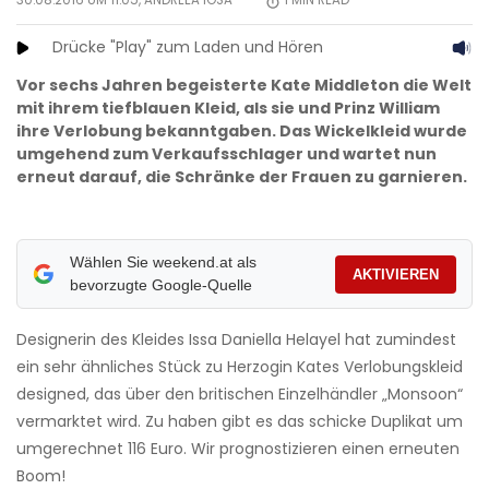
30.08.2016 UM 11:05,
ANDREEA IOSA
1
MIN READ
Drücke "Play" zum Laden und Hören
Vor sechs Jahren begeisterte Kate Middleton die Welt
mit ihrem tiefblauen Kleid, als sie und Prinz William
ihre Verlobung bekanntgaben. Das Wickelkleid wurde
umgehend zum Verkaufsschlager und wartet nun
erneut darauf, die Schränke der Frauen zu garnieren.
Wählen Sie weekend.at als
AKTIVIEREN
bevorzugte Google-Quelle
Designerin des Kleides Issa Daniella Helayel hat zumindest
ein sehr ähnliches Stück zu Herzogin Kates Verlobungskleid
designed, das über den britischen Einzelhändler „Monsoon“
vermarktet wird. Zu haben gibt es das schicke Duplikat um
umgerechnet 116 Euro. Wir prognostizieren einen erneuten
Boom!