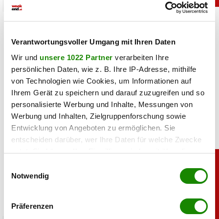
chronik
Langenzersdorf: Kampfsportler nennt Schock-
Mordmotiv
Verantwortungsvoller Umgang mit Ihren Daten
Wir und
unsere 1022 Partner
verarbeiten Ihre
07.08.2026 UM 12:19,
MARCEL TOIFL
persönlichen Daten, wie z. B. Ihre IP-Adresse, mithilfe
Nach dem Mord in Langenzersdorf gibt es Gewissheit über
von Technologien wie Cookies, um Informationen auf
die Hintergründe der Tat. Der tatverdächtige Kampfsportler
nannte als Motiv reinen Schwulenhass.
Ihrem Gerät zu speichern und darauf zuzugreifen und so
personalisierte Werbung und Inhalte, Messungen von
Werbung und Inhalten, Zielgruppenforschung sowie
Entwicklung von Angeboten zu ermöglichen. Sie
entscheiden darüber, wer Ihre Daten für welche Zwecke
nutzt. Sie können Ihre Einwilligung jederzeit über die
Cookie-Erklärung oder durch Klicken auf das Privacy
Einwilligungsauswahl
Trigger Symbol ändern oder widerrufen
Notwendig
Wenn Sie es erlauben, würden wir auch gerne:
Präferenzen
Informationen über Ihre geografische Lage