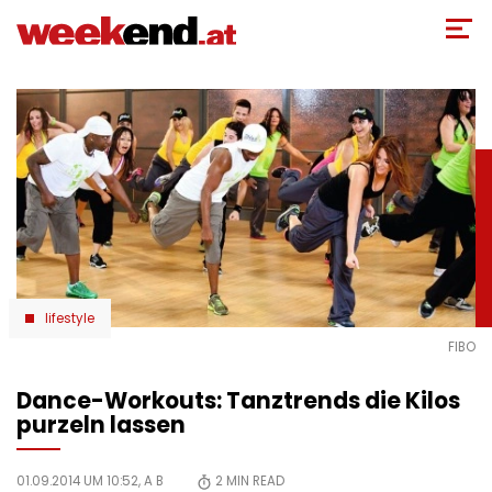
Direkt
zum
Inhalt
lifestyle
FIBO
Dance-Workouts: Tanztrends die Kilos
purzeln lassen
01.09.2014 UM 10:52,
A B
2
MIN READ