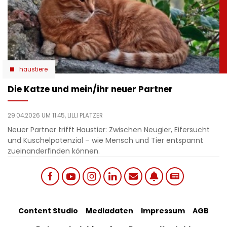
haustiere
Die Katze und mein/ihr neuer Partner
29.04.2026 UM 11:45,
LILLI PLATZER
Neuer Partner trifft Haustier: Zwischen Neugier, Eifersucht
und Kuschelpotenzial – wie Mensch und Tier entspannt
zueinanderfinden können.
Social
Footer
Content Studio
Mediadaten
Impressum
AGB
links