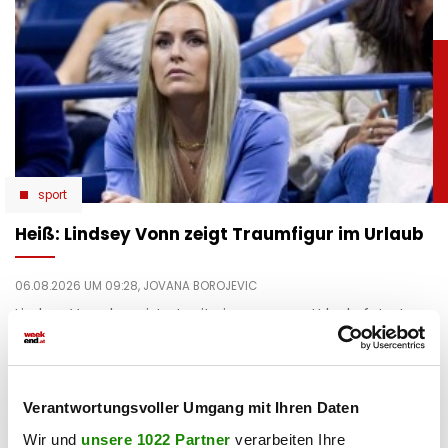
sport
Heiß: Lindsey Vonn zeigt Traumfigur im Urlaub
06.08.2026 UM 09:28,
JOVANA BOROJEVIC
Lindsey Vonn begeistert mit einem neuen Urlaubsfoto. Im
roten Bikini zeigt die Ski-Legende ihre Traumfigur und
genießt entspannte Stunden am Meer.
Verantwortungsvoller Umgang mit Ihren Daten
Wir und
unsere 1022 Partner
verarbeiten Ihre