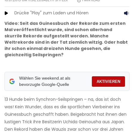
16.01.2015 UM 11:38,
ELISABETH SPITZER
1
MIN READ
Drücke "Play" zum Laden und Hören
Video: Seit das Guinessbuch der Rekorde zum ersten
Mal veröffentlicht wurde, sind schon allerhand
skurrile Rekorde aufgestellt worden. Manche
Weltrekorde sind in der Tat ziemlich witzig. Oder habt
ihr schon einmal dreizehn Hunde gesehen, die
gleichzeitig Seilspringen?
Wählen Sie weekend.at als
AKTIVIEREN
bevorzugte Google-Quelle
13 Hunde beim Synchron-Seilspringen – na, das ist doch
was! Kein Wunder, dass es die sportlichen Vierbeiner ins
Guinessbuch geschafft haben. Beigebracht hat ihnen den
lustigen Trick ihre Besitzerin Uchida Geinousha aus Japan.
Den Rekord haben die Wauzis zwar schon vor drei Jahren