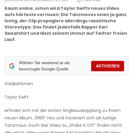
20.08.2014 UM 11:41,
ELISABETH SPITZER
2
MIN READ
Kaum online, schon wird Taylor Swifts neues Video
aufs härteste verrissen: Die Tanzmoves seien ja ganz
lustig, der Clip propagiere allerdings rassistische
Stereotype. Das findet jedenfalls Rapper Earl
Sweatshirt und lässt seinem Unmut auf Twitter freien
Lauf.
Wählen Sie weekend.at als
AKTIVIEREN
bevorzugte Google-Quelle
Goldkehlchen
Taylor Swift
erfindet sich mit der ersten Singleauskopplung zu ihrem
neuen Album „1989” neu und inszeniert sich als lustige
Tanzmaus. Doch das Video zu „Shake It Off” finden nicht
alle witzig. Allen voran Rapper Earl Swatshirt des Hip Hop-