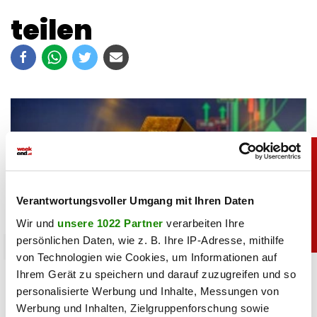
teilen
Verantwortungsvoller Umgang mit Ihren Daten
Wir und
unsere 1022 Partner
verarbeiten Ihre
persönlichen Daten, wie z. B. Ihre IP-Adresse, mithilfe
chronik
von Technologien wie Cookies, um Informationen auf
Goldpreis zieht kräftig an: Das steckt dahinter
Ihrem Gerät zu speichern und darauf zuzugreifen und so
personalisierte Werbung und Inhalte, Messungen von
Werbung und Inhalten, Zielgruppenforschung sowie
07.08.2026 UM 09:23,
YUNUS EMRE KURT